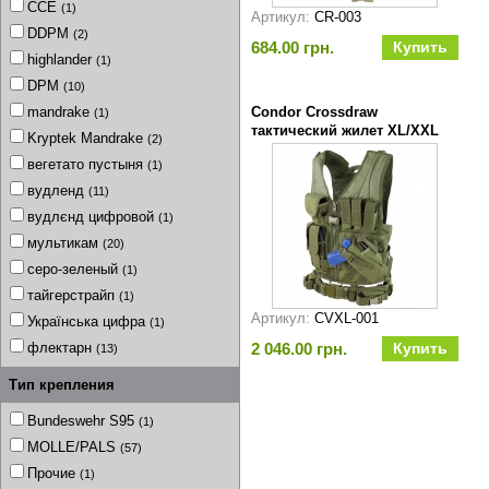
CCE
(1)
Артикул:
CR-003
DDPM
(2)
684.00 грн.
highlander
(1)
DPM
(10)
mandrake
Condor Crossdraw
(1)
тактический жилет XL/XXL
Kryptek Mandrake
(2)
olive олива
вегетато пустыня
(1)
вудленд
(11)
вудлєнд цифровой
(1)
мультикам
(20)
серо-зеленый
(1)
тайгерстрайп
(1)
Артикул:
CVXL-001
Українська цифра
(1)
флектарн
2 046.00 грн.
(13)
Тип крепления
Bundeswehr S95
(1)
MOLLE/PALS
(57)
Прочие
(1)