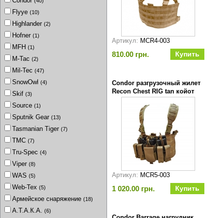
Condor
(40)
Flyye
(10)
Highlander
(2)
Hofner
(1)
Артикул:
MCR4-003
MFH
(1)
810.00 грн.
M-Tac
(2)
Mil-Tec
(47)
SnowOwl
(4)
Condor разгрузочный жилет
Recon Chest RIG tan койот
Skif
(3)
Source
(1)
Sputnik Gear
(13)
Tasmanian Tiger
(7)
TMC
(7)
Tru-Spec
(4)
Viper
(8)
Артикул:
MCR5-003
WAS
(5)
Web-Tex
(5)
1 020.00 грн.
Армейское снаряжение
(18)
А.Т.А.К.А.
(6)
Condor Barrage нагрудник