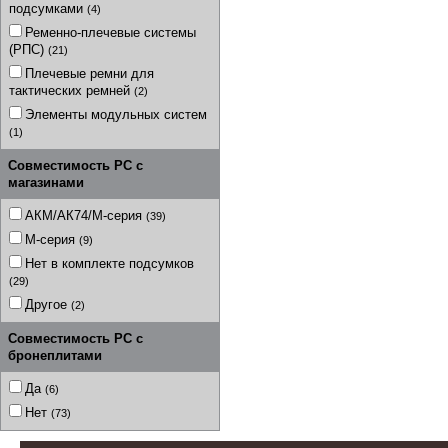
подсумками
(4)
Ременно-плечевые системы
(РПС)
(21)
Плечевые ремни для
тактических ремней
(2)
Элементы модульных систем
(1)
Совместимость РС с
магазинами
АКМ/АК74/М-серия
(39)
М-серия
(9)
Нет в комплекте подсумков
(29)
Другое
(2)
Совместимость РС с
бронеплитами
Да
(6)
Нет
(73)