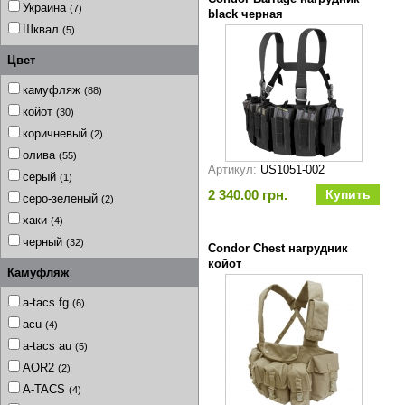
Украина
(7)
black черная
Шквал
(5)
Цвет
камуфляж
(88)
койот
(30)
коричневый
(2)
олива
(55)
Артикул:
US1051-002
серый
(1)
2 340.00 грн.
серо-зеленый
(2)
хаки
(4)
черный
(32)
Condor Chest нагрудник
койот
Камуфляж
a-tacs fg
(6)
acu
(4)
a-tacs au
(5)
AOR2
(2)
A-TACS
(4)