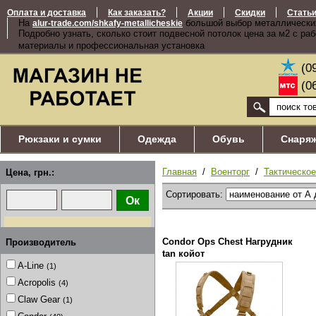
Оплата и доставка
Как заказать?
Акции
Скидки
Стать
На
большой выбор металлически
alur-trade.com/shkafy-metallicheskie
Подробно узнать, сколько стоит подвесной потолок цена за м2 с ра
материалы и профессиональная установка
(0
(0
Рюкзаки и сумки
Одежда
Обувь
Снаря
Главная
/
Военторг
/
Тактическо
Цена, грн.:
Сортировать:
Condor Ops Chest Нагрудник
Производитель
tan койот
A-Line
(1)
Acropolis
(4)
Claw Gear
(1)