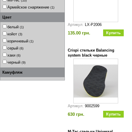
Mil-Tec
(10)
Армейское снаряжение
(1)
Цвет
Артикул:
LX-P2006
белый
(1)
135.00 грн.
койот
(3)
коричневый
(1)
серый
(6)
Crispi стельки Balancing
хаки
system black черные
(6)
черный
(9)
Камуфляж
Артикул:
9002599
630 грн.
M-Tac стельки Universal