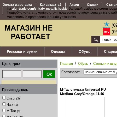
Оплата и доставка
Как заказать?
Акции
Скидки
Стать
На
большой выбор металлически
alur-trade.com/shkafy-metallicheskie
Подробно узнать, сколько стоит подвесной потолок цена за м2 с ра
материалы и профессиональная установка
(0
(0
Рюкзаки и сумки
Одежда
Обувь
Снаря
Главная
/
Обувь
/
Стельки и шну
Цена, грн.:
Сортировать:
M-Tac стельки Universal PU
Производитель
Medium Grey/Orange 41-46
Crispi
(3)
Haix
(1)
M-Tac
(9)