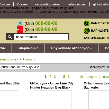
Скидки
Статьи
seosolution.ua/ua/
fedur.com.ua
globalballi
бор металлических шкафов по доступным ценам
к цена за м2 с работой, а также заказать монтаж под ключ можно на сай
000-00-00
(098)
ВАМ ПЕРЕЗ
000-00-00
(066)
НАПИШИТЕ
ТАКТИЧЕСКИЕ П
увь
Снаряжение
Оружейные аксессуары
Во
заки и сумки
/
Сумки
/
Отображать 
1
2
3
4
5
6
...
10
след >>
|
пока
ist Bag Elite
M-Tac сумка Urban Line City
M-Tac сумка Eve
Hunter Hexagon Bag Black
Bag койот