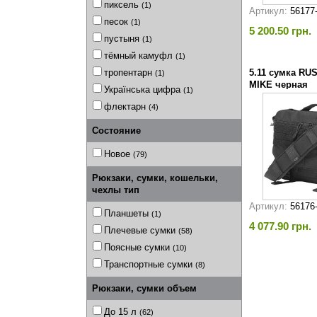
пиксель
(1)
Артикул:
56177
песок
(1)
5 200.50 грн.
пустыня
(1)
тёмный камуфл
(1)
тропентарн
5.11 сумка RUS
(1)
MIKE черная
Українська цифра
(1)
флектарн
(4)
Состояние
Новое
(79)
Рюкзаки, сумки, кошельки,
чехлы тип
Артикул:
56176
Планшеты
(1)
4 077.90 грн.
Плечевые сумки
(58)
Поясные сумки
(10)
Транспортные сумки
(8)
Рюкзаки, сумки объем
До 15 л
(62)