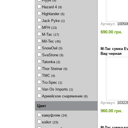
Flyye
(9)
Hazard 4
(9)
Highlander
(6)
Jack Pyke
(1)
Артикул:
10050
MFH
(13)
690.00 грн.
M-Tac
(17)
Mil-Tec
(45)
SnowOwl
(5)
M-Tac сумка Ev
Bag черная
SvaStone
(9)
Tatonka
(2)
Thor Steinar
(9)
TMC
(4)
Tru-Spec
(1)
Van Os Imports
(1)
Армейское снаряжение
(6)
Артикул:
10322
Цвет
960.00 грн.
камуфляж
(24)
койот
(23)
M-Tac сумка-к