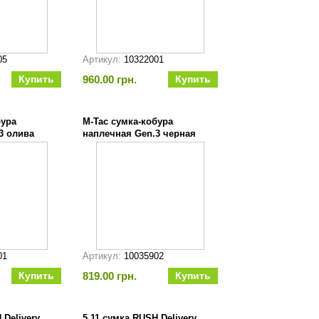
05
Артикул:
10322001
960.00 грн.
бура
M-Tac сумка-кобура
3 олива
наплечная Gen.3 черная
01
Артикул:
10035902
819.00 грн.
 Delivery
5.11 сумка RUSH Delivery