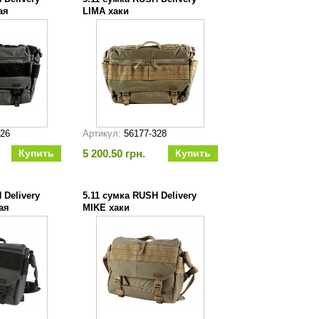
ая
LIMA хаки
026
Артикул:
56177-328
5 200.50 грн.
 Delivery
5.11 сумка RUSH Delivery
ая
MIKE хаки