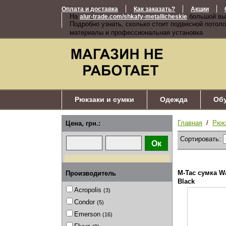
Оплата и доставка
Как заказать?
Акции
На
большой вы
alur-trade.com/shkafy-metallicheskie
Подробно узнать, сколько стоит подвесной потоло
материалы и профессиональная установка
Рюкзаки и сумки
Одежда
Об
Главная
/
Рюк
Цена, грн.:
Сортировать:
M-Tac сумка Wa
Производитель
Black
Acropolis
(3)
Condor
(5)
Emerson
(16)