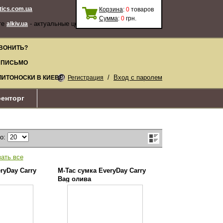
stics.com.ua
Корзина
:
0
товаров
Сумма
:
0
грн.
те
- актуальные цены, качественные
alkiv.ua
ВОНИТЬ?
 ПИСЬМО
/
Вход с паролем
ЛИТОНОСКИ В КИЕВЕ
Регистрация
енторг
по:
зать все
ryDay Carry
M-Tac сумка EveryDay Carry
Bag олива