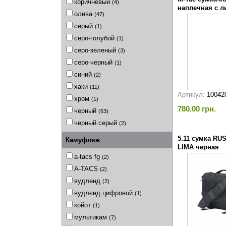
коричневый
(4)
наплечная с л
олива
(47)
черная
серый
(1)
серо-голубой
(1)
серо-зеленый
(3)
серо-черный
(1)
синий
(2)
хаки
(11)
Артикул:
10042
хром
(1)
780.00 грн.
черный
(63)
черный.серый
(2)
5.11 сумка RUS
Камуфляж
LIMA черная
a-tacs fg
(2)
A-TACS
(2)
вудленд
(2)
вудлєнд цифровой
(1)
койот
(1)
мультикам
(7)