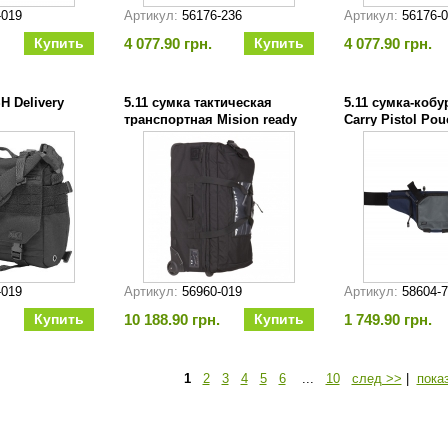
-019
Артикул:
56176-236
Артикул:
56176-
4 077.90 грн.
4 077.90 грн.
H Delivery
5.11 сумка тактическая
5.11 сумка-кобу
транспортная Mision ready
Carry Pistol Po
2.0 black чёрная
синий/серый
-019
Артикул:
56960-019
Артикул:
58604-
10 188.90 грн.
1 749.90 грн.
1
2
3
4
5
6
...
10
след >>
|
пока