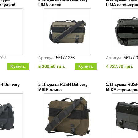
ипучкой
LIMA олива
LIMA серо-черн
002
Артикул:
56177-236
Артикул:
56177-
5 200.50 грн.
4 727.70 грн.
H Delivery
5.11 сумка RUSH Delivery
5.11 сумка RUSH
MIKE олива
MIKE серо-черн