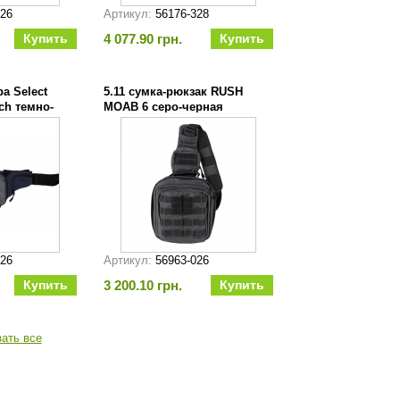
026
Артикул:
56176-328
4 077.90 грн.
ра Select
5.11 сумка-рюкзак RUSH
uch темно-
MOAB 6 серо-черная
726
Артикул:
56963-026
3 200.10 грн.
зать все