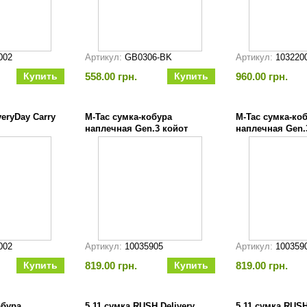
002
Артикул:
GB0306-BK
Артикул:
103220
558.00 грн.
960.00 грн.
eryDay Carry
M-Tac сумка-кобура
M-Tac сумка-ко
наплечная Gen.3 койот
наплечная Gen.
002
Артикул:
10035905
Артикул:
100359
819.00 грн.
819.00 грн.
обура
5.11 сумка RUSH Delivery
5.11 сумка RUSH