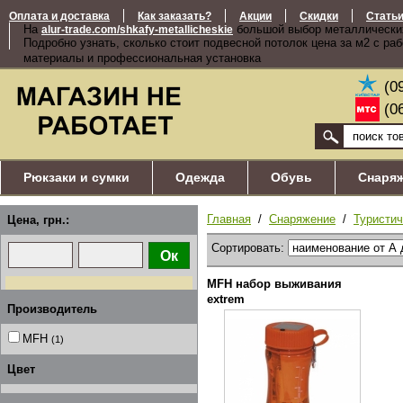
Оплата и доставка
Как заказать?
Акции
Скидки
Стать
На
большой выбор металлически
alur-trade.com/shkafy-metallicheskie
Подробно узнать, сколько стоит подвесной потолок цена за м2 с ра
материалы и профессиональная установка
(0
(0
Рюкзаки и сумки
Одежда
Обувь
Снаря
Главная
/
Снаряжение
/
Туристич
Цена, грн.:
Сортировать:
MFH набор выживания
extrem
Производитель
MFH
(1)
Цвет