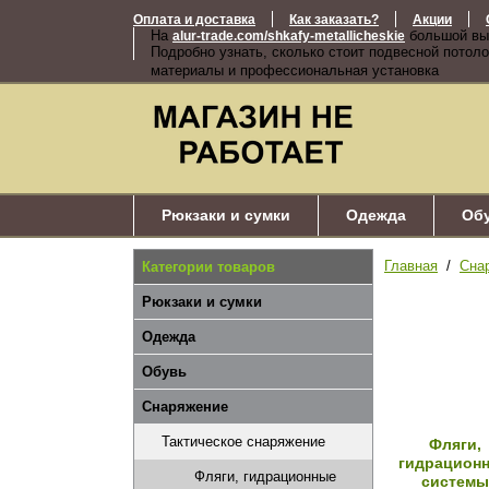
Оплата и доставка
Как заказать?
Акции
На
большой вы
alur-trade.com/shkafy-metallicheskie
Подробно узнать, сколько стоит подвесной потоло
материалы и профессиональная установка
Рюкзаки и сумки
Одежда
Об
Главная
/
Сна
Категории товаров
Рюкзаки и сумки
Одежда
Обувь
Снаряжение
Тактическое снаряжение
Фляги,
гидрацион
Фляги, гидрационные
системы