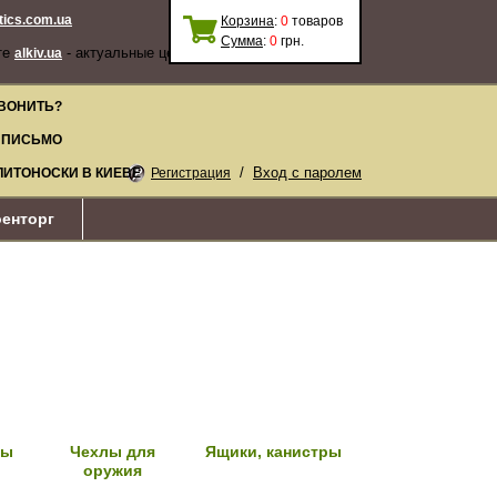
stics.com.ua
Корзина
:
0
товаров
Сумма
:
0
грн.
те
- актуальные цены, качественные
alkiv.ua
ВОНИТЬ?
 ПИСЬМО
/
Вход с паролем
ЛИТОНОСКИ В КИЕВЕ
Регистрация
енторг
ны
Чехлы для
Ящики, канистры
оружия