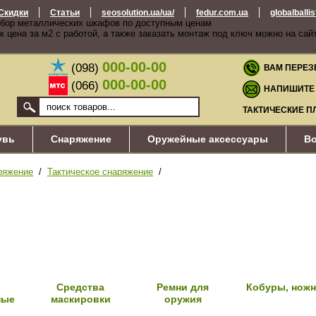
Скидки
Статьи
seosolution.ua/ua/
fedur.com.ua
globalballi
бор металлических шкафов по доступным ценам
к цена за м2 с работой, а также заказать монтаж под ключ можно на сай
000-00-00
(098)
ВАМ ПЕРЕЗ
000-00-00
(066)
НАПИШИТЕ
ТАКТИЧЕСКИЕ П
увь
Снаряжение
Оружейные аксессуары
Во
ряжение
/
Тактическое снаряжение
/
Средства
Ремни для
Кобуры, нож
ные
маскировки
оружия