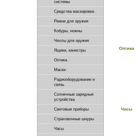
системы
Средства маскировки
Ремни для оружия
Кобуры, ножны
Чехлы для оружия
Оптика
Ящики, канистры
Оптика
Маски
Радиооборудование и
связь
Солнечные зарядные
устройства
Часы
Световые приборы
Страховочные шнуры
Часы