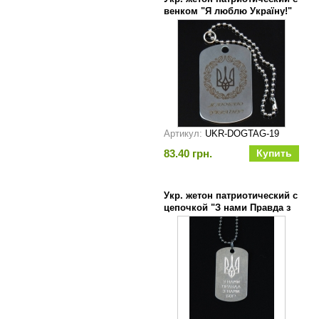
венком "Я люблю Україну!"
Артикул:
UKR-DOGTAG-19
83.40 грн.
Укр. жетон патриотический с
цепочкой "З нами Правда з
нами Бог"