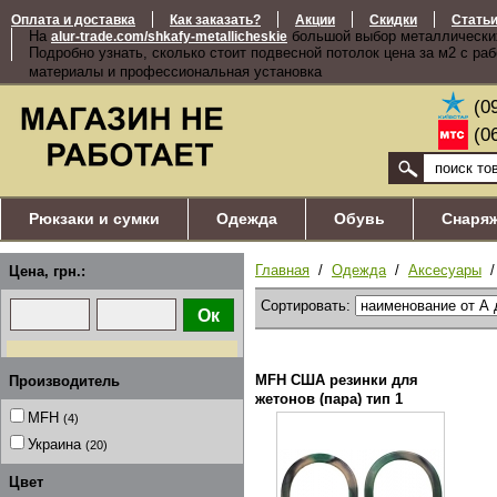
Оплата и доставка
Как заказать?
Акции
Скидки
Стать
На
большой выбор металлически
alur-trade.com/shkafy-metallicheskie
Подробно узнать, сколько стоит подвесной потолок цена за м2 с ра
материалы и профессиональная установка
(0
(0
Рюкзаки и сумки
Одежда
Обувь
Снаря
Главная
/
Одежда
/
Аксесуары
Цена, грн.:
Сортировать:
MFH США резинки для
Производитель
жетонов (пара) тип 1
MFH
(4)
Украина
(20)
Цвет