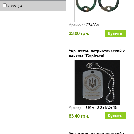
хром
(6)
Артикул:
27436A
33.00 грн.
Укр. жетон патриотический с
венком "Борітеся!
Поборете!"
Артикул:
UKR-DOGTAG-15
83.40 грн.
Укр. жетон патриотический с