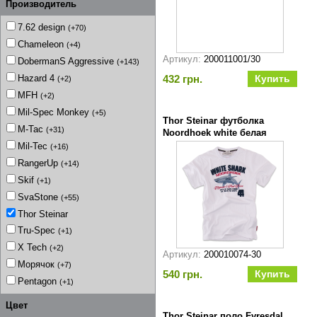
Производитель
7.62 design
(+70)
Chameleon
(+4)
Артикул:
200011001/30
DobermanS Aggressive
(+143)
432 грн.
Hazard 4
(+2)
MFH
(+2)
Mil-Spec Monkey
(+5)
Thor Steinar футболка
M-Tac
(+31)
Noordhoek white белая
Mil-Tec
(+16)
RangerUp
(+14)
Skif
(+1)
SvaStone
(+55)
Thor Steinar
Tru-Spec
(+1)
X Tech
(+2)
Артикул:
200010074-30
Морячок
(+7)
540 грн.
Pentagon
(+1)
Цвет
Thor Steinar поло Fyresdal