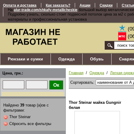
Оплата и доставка
Как заказать?
Акции
Скидки
Стать
На
большой выбор металлически
alur-trade.com/shkafy-metallicheskie
Подробно узнать, сколько стоит подвесной потолок цена за м2 с ра
материалы и профессиональная установка
(0
(0
Рюкзаки и сумки
Одежда
Обувь
Снаря
Главная
/
Одежда
/
Легкая одеж
Цена, грн.:
Сортировать:
Thor Steinar майка Gungnir
Найдено
39
товар (а)ов с
белая
фильтрами:
Thor Steinar
Сбросить все фильтры