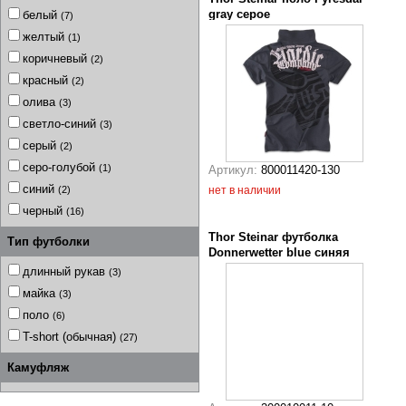
gray серое
белый
(7)
желтый
(1)
коричневый
(2)
красный
(2)
олива
(3)
светло-синий
(3)
серый
(2)
серо-голубой
(1)
Артикул:
800011420-130
синий
нет в наличии
(2)
черный
(16)
Thor Steinar футболка
Тип футболки
Donnerwetter blue синяя
длинный рукав
(3)
майка
(3)
поло
(6)
T-short (обычная)
(27)
Камуфляж