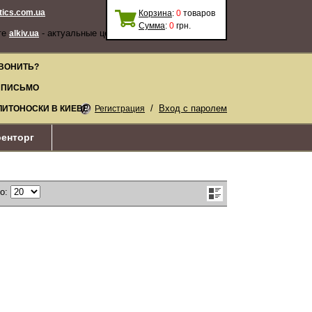
stics.com.ua
Корзина
:
0
товаров
Сумма
:
0
грн.
те
- актуальные цены, качественные
alkiv.ua
ВОНИТЬ?
 ПИСЬМО
/
Вход с паролем
ЛИТОНОСКИ В КИЕВЕ
Регистрация
енторг
по: