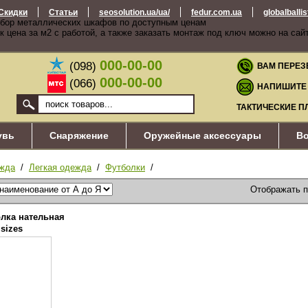
Скидки
Статьи
seosolution.ua/ua/
fedur.com.ua
globalballi
бор металлических шкафов по доступным ценам
к цена за м2 с работой, а также заказать монтаж под ключ можно на сай
000-00-00
(098)
ВАМ ПЕРЕЗ
000-00-00
(066)
НАПИШИТЕ
ТАКТИЧЕСКИЕ П
увь
Снаряжение
Оружейные аксессуары
Во
жда
/
Легкая одежда
/
Футболки
/
Отображать 
олка нательная
sizes