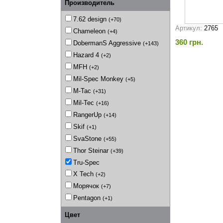
Производитель
7.62 design
(+70)
Артикул:
2765
Chameleon
(+4)
360 грн.
DobermanS Aggressive
(+143)
Hazard 4
(+2)
MFH
(+2)
Mil-Spec Monkey
(+5)
M-Tac
(+31)
Mil-Tec
(+16)
RangerUp
(+14)
Skif
(+1)
SvaStone
(+55)
Thor Steinar
(+39)
Tru-Spec
X Tech
(+2)
Морячок
(+7)
Pentagon
(+1)
Цвет