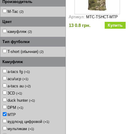
Производитель
M-Tac
(2)
Артикул:
MTC-TSHCT-MTP
Цвет
13 0.8 грн.
камуфляж
(2)
Тип футболки
T-short (обычная)
(2)
Камуфляж
a-tacs fg
(+1)
acu/ucp
(+1)
a-tacs au
(+2)
3CD
(+1)
duck hunter
(+1)
DPM
(+1)
MTP
вудлєнд цифровой
(+1)
мультикам
(+1)