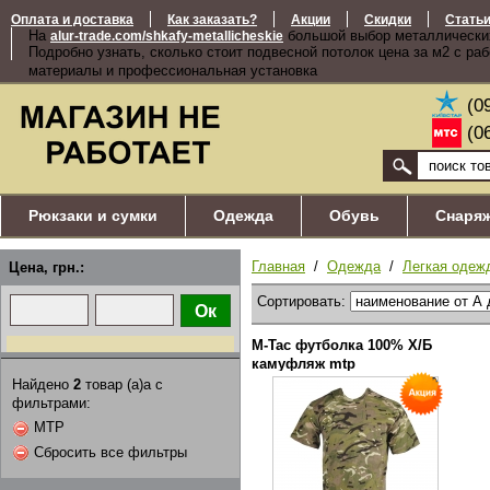
Оплата и доставка
Как заказать?
Акции
Скидки
Стать
На
большой выбор металлически
alur-trade.com/shkafy-metallicheskie
Подробно узнать, сколько стоит подвесной потолок цена за м2 с ра
материалы и профессиональная установка
(0
(0
Рюкзаки и сумки
Одежда
Обувь
Снаря
Главная
/
Одежда
/
Легкая одеж
Цена, грн.:
Сортировать:
M-Tac футболка 100% Х/Б
камуфляж mtp
Найдено
2
товар (а)а с
фильтрами:
MTP
Сбросить все фильтры