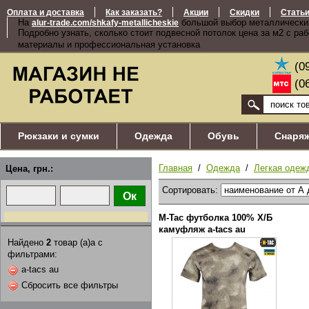
Оплата и доставка
Как заказать?
Акции
Скидки
Стать
На
большой выбор металлически
alur-trade.com/shkafy-metallicheskie
Подробно узнать, сколько стоит подвесной потолок цена за м2 с ра
материалы и профессиональная установка
(0
(0
Рюкзаки и сумки
Одежда
Обувь
Снаря
Главная
/
Одежда
/
Легкая одеж
Цена, грн.:
Сортировать:
M-Tac футболка 100% Х/Б
камуфляж a-tacs au
Найдено
2
товар (а)а с
фильтрами:
a-tacs au
Сбросить все фильтры