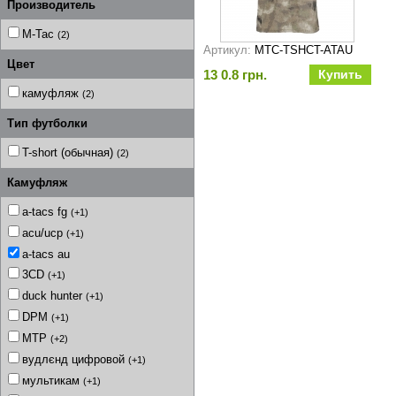
Производитель
M-Tac
(2)
Артикул:
MTC-TSHCT-ATAU
Цвет
13 0.8 грн.
камуфляж
(2)
Тип футболки
T-short (обычная)
(2)
Камуфляж
a-tacs fg
(+1)
acu/ucp
(+1)
a-tacs au
3CD
(+1)
duck hunter
(+1)
DPM
(+1)
MTP
(+2)
вудлєнд цифровой
(+1)
мультикам
(+1)