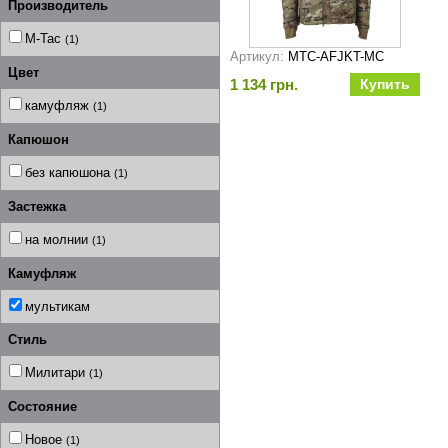
Производитель
M-Tac
(1)
Артикул:
MTC-AFJKT-MC
Цвет
1 134 грн.
камуфляж
(1)
Капюшон
без капюшона
(1)
Застежка
на молнии
(1)
Камуфляж
мультикам
Стиль
Милитари
(1)
Состояние
Новое
(1)