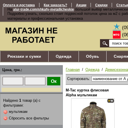
Оплата и доставка
Как заказать?
Акции
Скидки
Стать
На
большой выбор металлически
alur-trade.com/shkafy-metallicheskie
Подробно узнать, сколько стоит подвесной потолок цена за м2 с ра
материалы и профессиональная установка
(0
(0
Рюкзаки и сумки
Одежда
Обувь
Снаря
Главная
/
Одежда
/
Демисезонна
Цена, грн.:
Сортировать:
M-Tac куртка флисовая
Alpha мультикам
Найдено
1
товар (а) с
фильтрами:
мультикам
Сбросить все фильтры