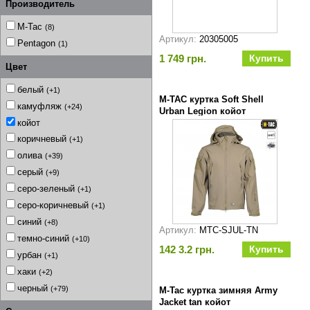
Производитель
M-Tac
(8)
Артикул:
20305005
Pentagon
(1)
1 749 грн.
Цвет
белый
(+1)
M-TAC куртка Soft Shell
камуфляж
(+24)
Urban Legion койот
койот
коричневый
(+1)
олива
(+39)
серый
(+9)
серо-зеленый
(+1)
серо-коричневый
(+1)
синий
(+8)
Артикул:
MTC-SJUL-TN
темно-синий
(+10)
142 3.2 грн.
урбан
(+1)
хаки
(+2)
черный
(+79)
M-Tac куртка зимняя Army
Jacket tan койот