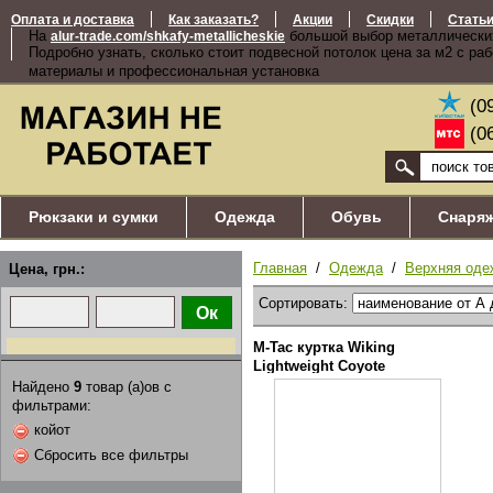
Оплата и доставка
Как заказать?
Акции
Скидки
Стать
На
большой выбор металлически
alur-trade.com/shkafy-metallicheskie
Подробно узнать, сколько стоит подвесной потолок цена за м2 с ра
материалы и профессиональная установка
(0
(0
Рюкзаки и сумки
Одежда
Обувь
Снаря
Главная
/
Одежда
/
Верхняя оде
Цена, грн.:
Сортировать:
M-Tac куртка Wiking
Lightweight Coyote
Найдено
9
товар (а)ов с
фильтрами:
койот
Сбросить все фильтры