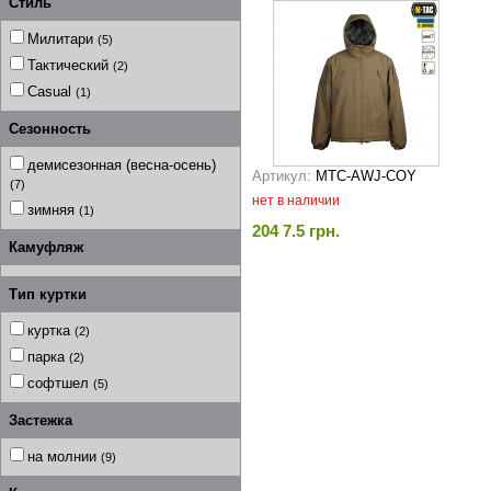
Стиль
Милитари
(5)
Тактический
(2)
Casual
(1)
Сезонность
демисезонная (весна-осень)
Артикул:
MTC-AWJ-COY
(7)
нет в наличии
зимняя
(1)
204 7.5 грн.
Камуфляж
Тип куртки
куртка
(2)
парка
(2)
софтшел
(5)
Застежка
на молнии
(9)