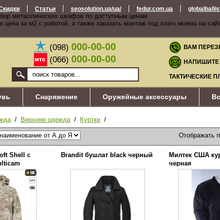
Скидки
Статьи
seosolution.ua/ua/
fedur.com.ua
globalballi
бор металлических шкафов по доступным ценам
к цена за м2 с работой, а также заказать монтаж под ключ можно на сай
000-00-00
(098)
ВАМ ПЕРЕЗ
000-00-00
(066)
НАПИШИТЕ
ТАКТИЧЕСКИЕ П
увь
Снаряжение
Оружейные аксессуары
Во
жда
/
Верхняя одежда
/
Куртки
/
Отображать 
ft Shell с
Brandit бушлат black черный
Милтек США кур
lticam
черная