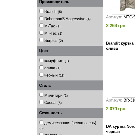
Производитель
Brandit
(5)
Артикул:
MTC-
DobermanS Aggressive
(4)
2 268 грн.
M-Tac
(1)
Mil-Tec
(1)
Surplus
(2)
Brandit куртка
олива
Цвет
камуфляж
(1)
олива
(1)
черный
(11)
Стиль
Милитари
(1)
Артикул:
BR-31
Casual
(8)
2 070 грн.
Сезонность
демисезонная (весна-осень)
DA куртка Nord
(6)
черная