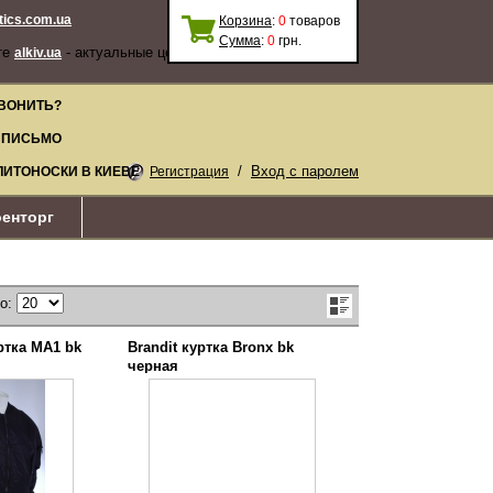
stics.com.ua
Корзина
:
0
товаров
Сумма
:
0
грн.
те
- актуальные цены, качественные
alkiv.ua
ВОНИТЬ?
 ПИСЬМО
/
Вход с паролем
ЛИТОНОСКИ В КИЕВЕ
Регистрация
енторг
по:
тка МА1 bk
Brandit куртка Bronx bk
черная