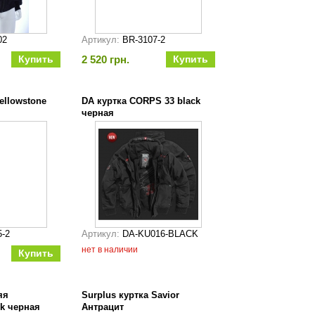
02
Артикул:
BR-3107-2
2 520 грн.
Yellowstone
DA куртка CORPS 33 black
черная
5-2
Артикул:
DA-KU016-BLACK
нет в наличии
яя
Surplus куртка Savior
ck черная
Антрацит