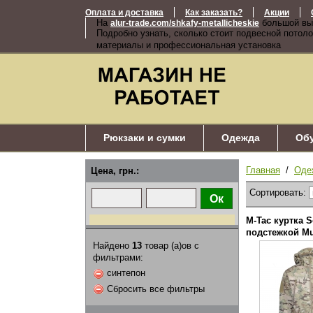
Оплата и доставка
Как заказать?
Акции
На
большой вы
alur-trade.com/shkafy-metallicheskie
Подробно узнать, сколько стоит подвесной потоло
материалы и профессиональная установка
Рюкзаки и сумки
Одежда
Об
Главная
/
Оде
Цена, грн.:
Сортировать:
M-Tac куртка So
подстежкой Mu
Найдено
13
товар (а)ов с
фильтрами:
синтепон
Сбросить все фильтры