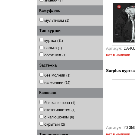
зимняя
(7)
Камуфляж
мультикам
(1)
Тип куртки
куртка
(11)
пальто
Артикул:
DA-KU
(1)
софтшел
нет в наличии
(1)
Застежка
Surplus куртка
без молнии
(1)
на молнии
(12)
Капюшон
без капюшона
(4)
отстегивается
(1)
с капюшоном
(6)
скрытый
(2)
Артикул:
20-35
нет в наличии
Тип подкладки