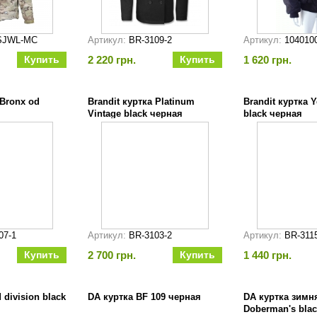
SJWL-MC
Артикул:
BR-3109-2
Артикул:
104010
2 220 грн.
1 620 грн.
 Bronx od
Brandit куртка Platinum
Brandit куртка 
Vintage black черная
black черная
07-1
Артикул:
BR-3103-2
Артикул:
BR-311
2 700 грн.
1 440 грн.
 division black
DA куртка BF 109 черная
DA куртка зимн
Doberman's bla