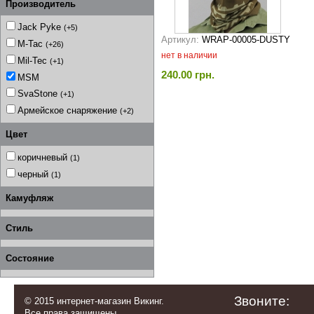
Производитель
Jack Pyke
(+5)
Артикул:
WRAP-00005-DUSTY
M-Tac
(+26)
нет в наличии
Mil-Tec
(+1)
240.00 грн.
MSM
SvaStone
(+1)
Армейское снаряжение
(+2)
Цвет
коричневый
(1)
черный
(1)
Камуфляж
Стиль
Состояние
Звоните:
© 2015 интернет-магазин Викинг.
Все права защищены.