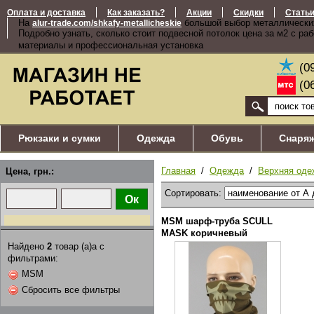
Оплата и доставка
Как заказать?
Акции
Скидки
Стать
На
большой выбор металлически
alur-trade.com/shkafy-metallicheskie
Подробно узнать, сколько стоит подвесной потолок цена за м2 с ра
материалы и профессиональная установка
(0
(0
Рюкзаки и сумки
Одежда
Обувь
Снаря
Главная
/
Одежда
/
Верхняя оде
Цена, грн.:
Сортировать:
MSM шарф-труба SCULL
MASK коричневый
Найдено
2
товар (а)а с
фильтрами:
MSM
Сбросить все фильтры