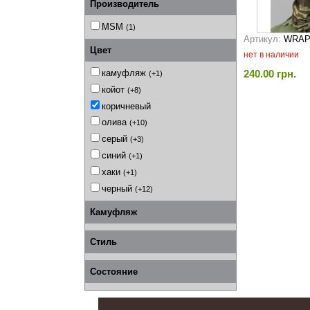
Производитель
MSM
(1)
Артикул:
WRAP
Цвет
нет в наличии
240.00 грн.
камуфляж
(+1)
койот
(+8)
коричневый
олива
(+10)
серый
(+3)
синий
(+1)
хаки
(+1)
черный
(+12)
Камуфляж
Стиль
Состояние