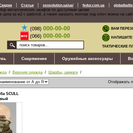
Скидки
Статьи
seosolution.ua/ua/
fedur.com.ua
globalballi
бор металлических шкафов по доступным ценам
к цена за м2 с работой, а также заказать монтаж под ключ можно на сай
000-00-00
(098)
ВАМ ПЕРЕЗ
000-00-00
(066)
НАПИШИТЕ
ТАКТИЧЕСКИЕ П
увь
Снаряжение
Оружейные аксессуары
Во
жда
/
Верхняя одежда
/
Шарфы, шемаги
/
Отображать 
ба SCULL
евый