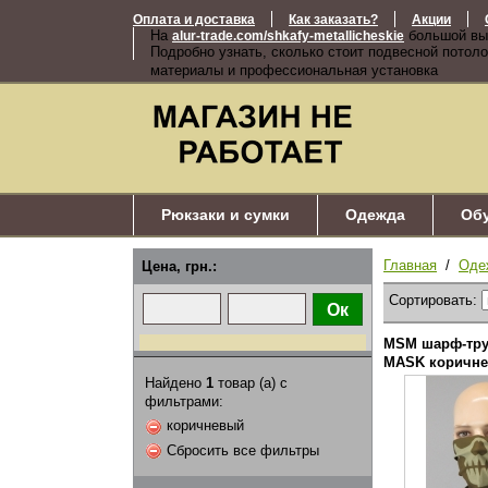
Оплата и доставка
Как заказать?
Акции
На
большой вы
alur-trade.com/shkafy-metallicheskie
Подробно узнать, сколько стоит подвесной потоло
материалы и профессиональная установка
Рюкзаки и сумки
Одежда
Об
Главная
/
Оде
Цена, грн.:
Сортировать:
MSM шарф-тру
MASK коричн
Найдено
1
товар (а) с
фильтрами:
коричневый
Сбросить все фильтры