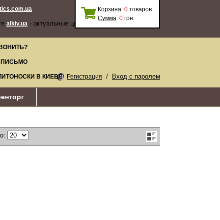
stics.com.ua
Корзина
:
0
товаров
Сумма
:
0
грн.
те
- актуальные цены, качественные
alkiv.ua
ВОНИТЬ?
 ПИСЬМО
/
Вход с паролем
ЛИТОНОСКИ В КИЕВЕ
Регистрация
енторг
по: