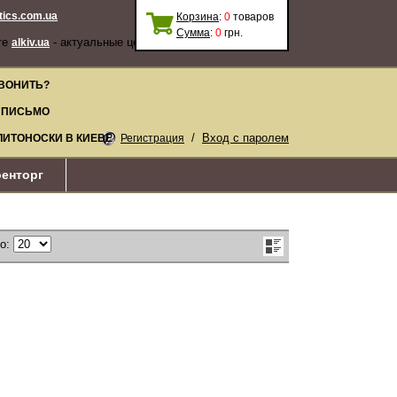
stics.com.ua
Корзина
:
0
товаров
Сумма
:
0
грн.
те
- актуальные цены, качественные
alkiv.ua
ВОНИТЬ?
 ПИСЬМО
/
Вход с паролем
ЛИТОНОСКИ В КИЕВЕ
Регистрация
енторг
по: