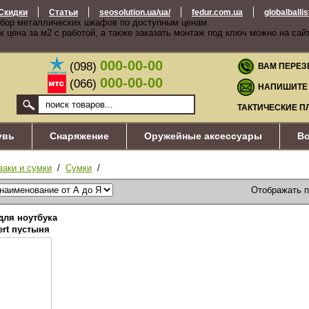
Скидки
Статьи
seosolution.ua/ua/
fedur.com.ua
globalballi
бор металлических шкафов по доступным ценам
к цена за м2 с работой, а также заказать монтаж под ключ можно на сай
000-00-00
(098)
ВАМ ПЕРЕЗ
000-00-00
(066)
НАПИШИТЕ
ТАКТИЧЕСКИЕ П
увь
Снаряжение
Оружейные аксессуары
Во
заки и сумки
/
Сумки
/
Отображать 
для ноутбука
rt пустыня