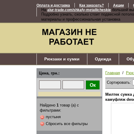
Оплата и доставка
Как заказать?
Акции
На
большой вы
alur-trade.com/shkafy-metallicheskie
Подробно узнать, сколько стоит подвесной потоло
материалы и профессиональная установка
Рюкзаки и сумки
Одежда
Об
Главная
/
Рюк
Цена, грн.:
Сортировать:
Милтек сумка 
камуфляж dese
Найдено
1
товар (а) с
фильтрами:
пустыня
Сбросить все фильтры