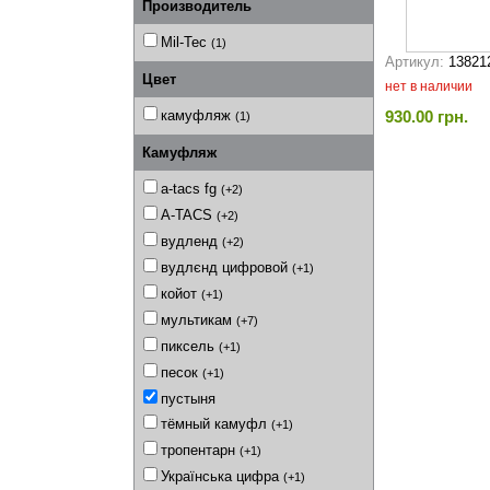
Производитель
Mil-Tec
(1)
Артикул:
13821
Цвет
нет в наличии
930.00 грн.
камуфляж
(1)
Камуфляж
a-tacs fg
(+2)
A-TACS
(+2)
вудленд
(+2)
вудлєнд цифровой
(+1)
койот
(+1)
мультикам
(+7)
пиксель
(+1)
песок
(+1)
пустыня
тёмный камуфл
(+1)
тропентарн
(+1)
Українська цифра
(+1)