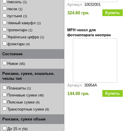
пиксель
(1)
Артикул:
10032001
песок
(1)
324.60 грн.
пустыня
(1)
тёмный камуфл
(1)
тропентарн
MFH чехол для
(1)
фотоаппарата неопрен
Українська цифра
(1)
10,75x7,5x5 см black черный
флектарн
(4)
Состояние
Новое
(65)
Рюкзаки, сумки, кошельки,
чехлы тип
Артикул:
30954A
Планшеты
(1)
144.00 грн.
Плечевые сумки
(48)
Поясные сумки
(6)
Транспортные сумки
(8)
Рюкзаки, сумки объем
До 15 л
(56)