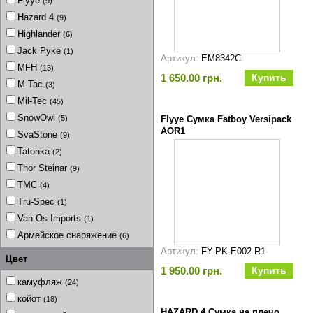
Flyye
(9)
Hazard 4
(9)
Highlander
(6)
Jack Pyke
(1)
Артикул:
EM8342C
MFH
(13)
1 650.00 грн.
M-Tac
(3)
Mil-Tec
(45)
SnowOwl
(5)
Flyye Сумка Fatboy Versipack
AOR1
SvaStone
(9)
Tatonka
(2)
Thor Steinar
(9)
TMC
(4)
Tru-Spec
(1)
Van Os Imports
(1)
Армейское снаряжение
(6)
Артикул:
FY-PK-E002-R1
Цвет
1 950.00 грн.
камуфляж
(24)
койот
(18)
HAZARD 4 Сумка на плечо