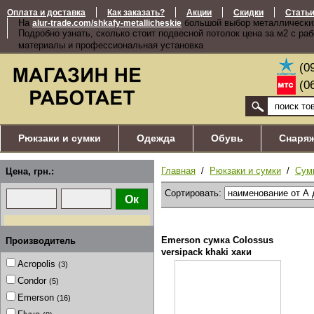
Оплата и доставка
Как заказать?
Акции
Скидки
Стать
На
большой выбор металлически
alur-trade.com/shkafy-metallicheskie
Подробно узнать, сколько стоит подвесной потолок цена за м2 с ра
материалы и профессиональная установка
(0
(0
Рюкзаки и сумки
Одежда
Обувь
Снаря
Главная
/
Рюкзаки и сумки
/
Сум
Цена, грн.:
Сортировать:
Emerson сумка Colossus
Производитель
versipack khaki хаки
Acropolis
(3)
Condor
(5)
Emerson
(16)