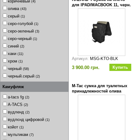
коричневый
(4)
для IPAD/MACBOOK 11, черн.
олива
(43)
серый
(1)
серо-голубой
(1)
серо-зеленый
(3)
серо-черный
(1)
синий
(2)
хаки
(11)
Артикул:
MSG-KTO-BLK
хром
(1)
3 900.00 грн.
черный
(58)
черный.серый
(2)
M-Tac сумка для туалетных
Камуфляж
принадлежностей олива
a-tacs fg
(2)
A-TACS
(2)
вудленд
(2)
вудлєнд цифровой
(1)
койот
(1)
мультикам
(7)