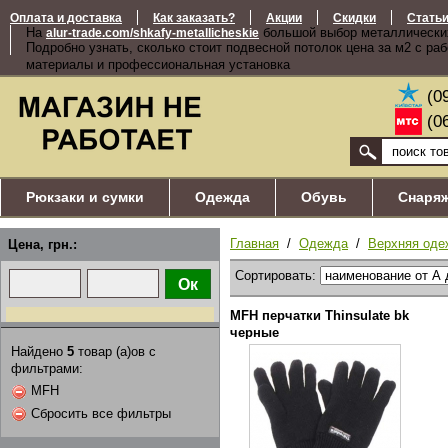
Оплата и доставка
Как заказать?
Акции
Скидки
Стать
На
большой выбор металлически
alur-trade.com/shkafy-metallicheskie
Подробно узнать, сколько стоит подвесной потолок цена за м2 с ра
материалы и профессиональная установка
(0
(0
Рюкзаки и сумки
Одежда
Обувь
Снаря
Главная
/
Одежда
/
Верхняя оде
Цена, грн.:
Сортировать:
MFH перчатки Thinsulate bk
черные
Найдено
5
товар (а)ов с
фильтрами:
MFH
Сбросить все фильтры