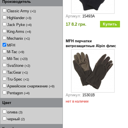
Производитель
Classic Army
(+1)
Артикул:
15493A
Highlander
(+3)
17 8.2 грн.
Jack Pyke
(+4)
King Arms
(+4)
Mechanix
(+1)
MFH перчатки
MFH
ветрозащитные Alpin флис
олива
M-Tac
(+9)
Mil-Tec
(+23)
SvaStone
(+2)
TacGear
(+1)
Tru-Spec
(+1)
Армейское снаряжение
(+9)
Pentagon
(+4)
Артикул:
15301B
нет в наличии
Цвет
олива
(3)
черный
(2)