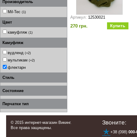
Производитель
Mil-Tec
(1)
Артикул:
12530021
Цвет
270 грн.
камуфляж
(1)
Камуфляж
вудленд
(+2)
мультикам
(+2)
флектарн
Стиль
Состояние
Перчатки тип
Звоните:
© 2015 интернет-магазин Викинг.
Все права защищены.
+38 (098)
000-