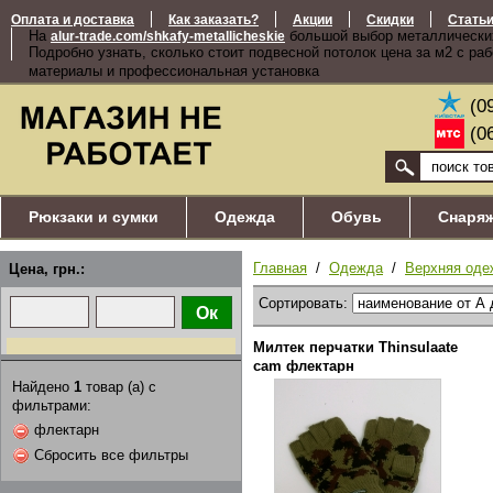
Оплата и доставка
Как заказать?
Акции
Скидки
Стать
На
большой выбор металлически
alur-trade.com/shkafy-metallicheskie
Подробно узнать, сколько стоит подвесной потолок цена за м2 с ра
материалы и профессиональная установка
(0
(0
Рюкзаки и сумки
Одежда
Обувь
Снаря
Главная
/
Одежда
/
Верхняя оде
Цена, грн.:
Сортировать:
Милтек перчатки Thinsulaate
cam флектарн
Найдено
1
товар (а) с
фильтрами:
флектарн
Сбросить все фильтры