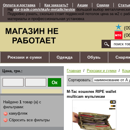
Оплата и доставка
Как заказать?
Акции
Скидки
Стать
На
большой выбор металлически
alur-trade.com/shkafy-metallicheskie
Подробно узнать, сколько стоит подвесной потолок цена за м2 с ра
материалы и профессиональная установка
(0
(0
Рюкзаки и сумки
Одежда
Обувь
Снаря
Главная
/
Рюкзаки и сумки
/
Кош
Цена, грн.:
Сортировать:
M-Tac кошелек RIPE wallet
multicam мультикам
Найдено
1
товар (а) с
фильтрами:
камуфляж
Сбросить все фильтры