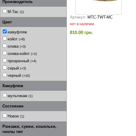
Производитель
M-Tac
(1)
Артикул:
MTC-TWT-MC
Цвет
нет в наличии
810.00 грн.
камуфляж
койот
(+8)
олива
(+3)
олива-койот
(+1)
прозрачный
(+4)
серый
(+3)
черный
(+16)
Камуфляж
мультикам
(1)
Состояние
Новое
(1)
Рюкзаки, сумки, кошельки,
чехлы тип