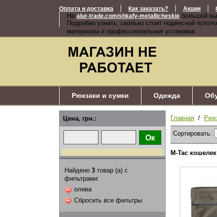
Оплата и доставка
Как заказать?
Акции
На
большой вы
alur-trade.com/shkafy-metallicheskie
Подробно узнать, сколько стоит подвесной потоло
материалы и профессиональная установка
Рюкзаки и сумки
Одежда
Об
Главная
/
Рюк
Цена, грн.:
Сортировать:
M-Tac кошелек
Найдено
3
товар (а) с
фильтрами:
олива
Сбросить все фильтры