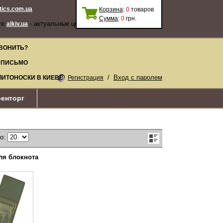
stics.com.ua
Корзина
:
0
товаров
Сумма
:
0
грн.
те
- актуальные цены, качественные
alkiv.ua
ВОНИТЬ?
 ПИСЬМО
/
Вход с паролем
ЛИТОНОСКИ В КИЕВЕ
Регистрация
енторг
по:
ля блокнота