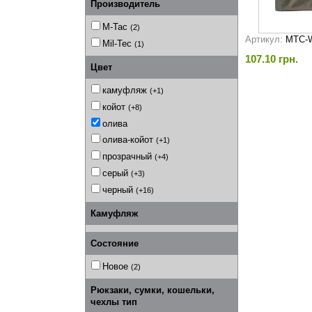
Производитель
M-Tac
(2)
Артикул:
MTC-
Mil-Tec
(1)
107.10 грн.
Цвет
камуфляж
(+1)
койот
(+8)
олива
олива-койот
(+1)
прозрачный
(+4)
серый
(+3)
черный
(+16)
Камуфляж
Состояние
Новое
(2)
Рюкзаки, сумки, кошельки,
чехлы тип