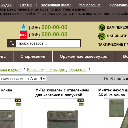
Скидки
Статьи
seosolution.ua/ua/
fedur.com.ua
globalballi
бор металлических шкафов по доступным ценам
к цена за м2 с работой, а также заказать монтаж под ключ можно на сай
000-00-00
(098)
ВАМ ПЕРЕЗ
000-00-00
(066)
НАПИШИТЕ
ТАКТИЧЕСКИЕ П
увь
Снаряжение
Оружейные аксессуары
Во
заки и сумки
/
Кошельки, чехлы для документов
/
Отображать 
 олива
M-Tac кошелек с отделением
Милтек чехол д
для карточек и липучкой
А6 olive олива
олива