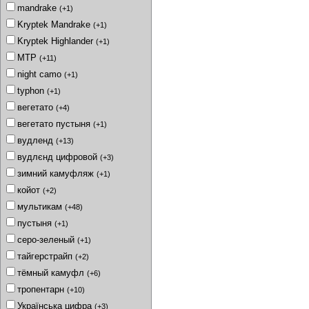
mandrake
(+1)
Kryptek Mandrake
(+1)
Kryptek Highlander
(+1)
MTP
(+11)
night camo
(+1)
typhon
(+1)
вегетато
(+4)
вегетато пустыня
(+1)
вудленд
(+13)
вудлєнд цифровой
(+3)
зимний камуфляж
(+1)
койот
(+2)
мультикам
(+48)
пустыня
(+1)
серо-зеленый
(+1)
тайгерстрайп
(+2)
тёмный камуфл
(+6)
тропентарн
(+10)
Українська цифра
(+3)