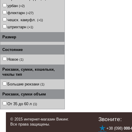
урбан
(+2)
флектарн
(+27)
чешск. камуфл.
(+1)
штрихтарн
(+1)
Размер
Состояние
Новое
(1)
Рюкзаки, сумки, кошельки,
чехлы тип
Большие рюкзаки
(1)
Рюкзаки, сумки объем
От 35 до 60 л
(1)
Звоните:
© 2015 интернет-магазин Викинг.
Все права защищены.
+38 (098)
000-