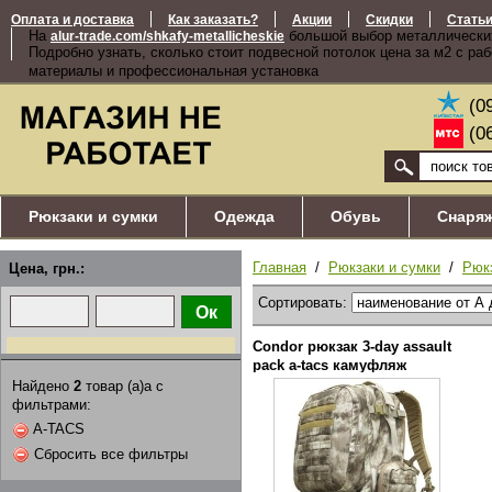
Оплата и доставка
Как заказать?
Акции
Скидки
Стать
На
большой выбор металлически
alur-trade.com/shkafy-metallicheskie
Подробно узнать, сколько стоит подвесной потолок цена за м2 с ра
материалы и профессиональная установка
(0
(0
Рюкзаки и сумки
Одежда
Обувь
Снаря
Главная
/
Рюкзаки и сумки
/
Рюк
Цена, грн.:
Сортировать:
Condor рюкзак 3-day assault
pack a-tacs камуфляж
Найдено
2
товар (а)а с
фильтрами:
A-TACS
Сбросить все фильтры