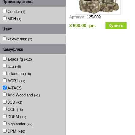
Производитель
Condor
(1)
Артикул:
125-009
MFH
(1)
3 600.00 грн.
Цвет
камуфляж
(2)
Камуфляж
a-tacs fg
(+12)
acu
(+8)
a-tacs au
(+8)
AOR1
(+1)
A-TACS
Arid Woodland
(+1)
3CD
(+2)
CCE
(+6)
DDPM
(+1)
highlander
(+2)
DPM
(+10)