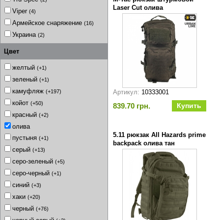
Laser Cut олива
Viper
(4)
Армейское снаряжение
(16)
Украина
(2)
Цвет
желтый
(+1)
зеленый
(+1)
камуфляж
Артикул:
10333001
(+197)
койот
(+50)
839.70 грн.
красный
(+2)
олива
5.11 рюкзак All Hazards prime
пустыня
(+1)
backpack олива тан
серый
(+13)
серо-зеленый
(+5)
серо-черный
(+1)
синий
(+3)
хаки
(+20)
черный
(+76)