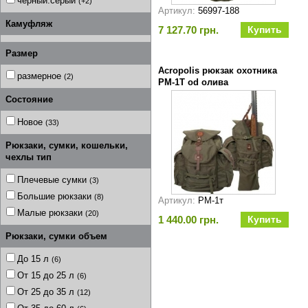
черный.серый
(+2)
Артикул:
56997-188
Камуфляж
7 127.70 грн.
Размер
Acropolis рюкзак охотника
размерное
(2)
РМ-1Т od олива
Состояние
Новое
(33)
Рюкзаки, сумки, кошельки,
чехлы тип
Плечевые сумки
(3)
Большие рюкзаки
(8)
Артикул:
РМ-1т
Малые рюкзаки
(20)
1 440.00 грн.
Рюкзаки, сумки объем
До 15 л
(6)
От 15 до 25 л
(6)
От 25 до 35 л
(12)