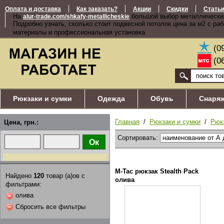
Оплата и доставка
Как заказать?
Акции
Скидки
Стать
На
большой выбор металлически
alur-trade.com/shkafy-metallicheskie
Подробно узнать, сколько стоит подвесной потолок цена за м2 с ра
материалы и профессиональная установка
(0
(0
Рюкзаки и сумки
Одежда
Обувь
Снаря
Главная
/
Рюкзаки и сумки
/
Рюк
Цена, грн.:
Сортировать:
M-Tac рюкзак Stealth Pack
Найдено
120
товар (а)ов с
олива
фильтрами:
олива
Сбросить все фильтры