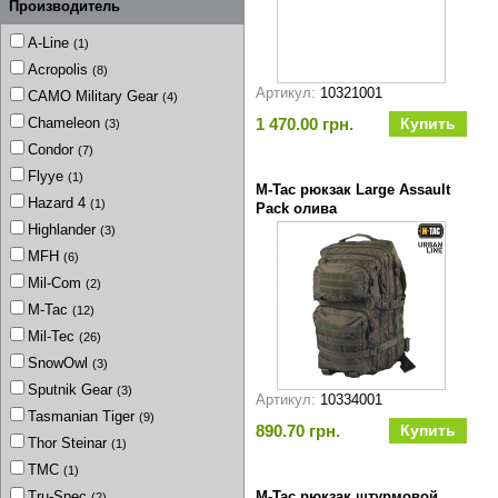
Производитель
A-Line
(1)
Acropolis
(8)
Артикул:
10321001
CAMO Military Gear
(4)
1 470.00 грн.
Chameleon
(3)
Condor
(7)
Flyye
(1)
M-Tac рюкзак Large Assault
Hazard 4
(1)
Pack олива
Highlander
(3)
MFH
(6)
Mil-Com
(2)
M-Tac
(12)
Mil-Tec
(26)
SnowOwl
(3)
Sputnik Gear
(3)
Артикул:
10334001
Tasmanian Tiger
(9)
890.70 грн.
Thor Steinar
(1)
TMC
(1)
M-Tac рюкзак штурмовой
Tru-Spec
(2)