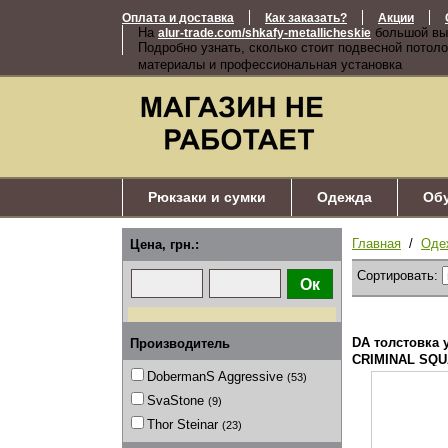
Оплата и доставка
Как заказать?
Акции
На
большой вы
alur-trade.com/shkafy-metallicheskie
Подробно узнать, сколько стоит подвесной потоло
материалы и профессиональная установка
Рюкзаки и сумки
Одежда
Об
Главная
/
Оде
Цена, грн.:
Сортировать:
DA толстовка 
Производитель
CRIMINAL SQU
DobermanS Aggressive
(53)
SvaStone
(9)
Thor Steinar
(23)