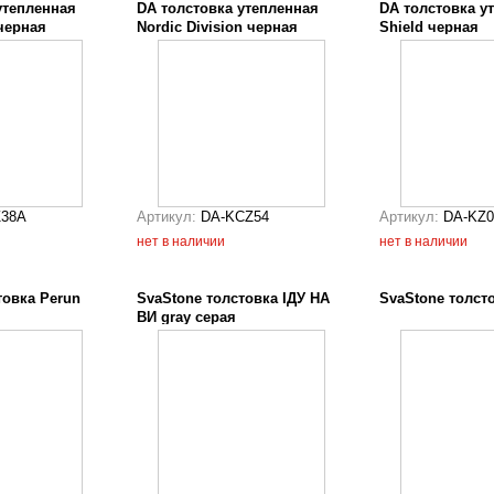
утепленная
DA толстовка утепленная
DA толстовка у
черная
Nordic Division черная
Shield черная
Z38A
Артикул:
DA-KCZ54
Артикул:
DA-KZ0
нет в наличии
нет в наличии
товка Perun
SvaStone толстовка ІДУ НА
SvaStone толст
ВИ gray серая