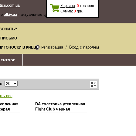
stics.com.ua
Корзина
:
0
товаров
Сумма
:
0
грн.
те
- актуальные цены, качественные
alkiv.ua
ВОНИТЬ?
 ПИСЬМО
/
Вход с паролем
ЛИТОНОСКИ В КИЕВЕ
Регистрация
енторг
по:
ать все
тепленная
DA толстовка утепленная
 серая
Fight Club черная