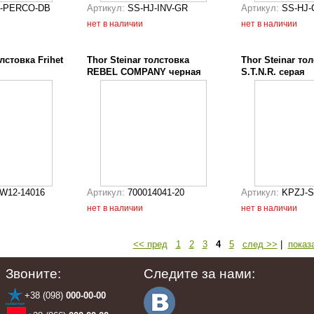
J-PERCO-DB
Артикул:
SS-HJ-INV-GR
Артикул:
SS-HJ-
нет в наличии
нет в наличии
олстовка Frihet
Thor Steinar толстовка
Thor Steinar то
REBEL COMPANY черная
S.T.N.R. серая
W12-14016
Артикул:
700014041-20
Артикул:
KPZJ-S
нет в наличии
нет в наличии
<< пред
1
2
3
4
5
след >>
|
показ
Звоните:
Следите за нами:
+38 (098)
000-00-00