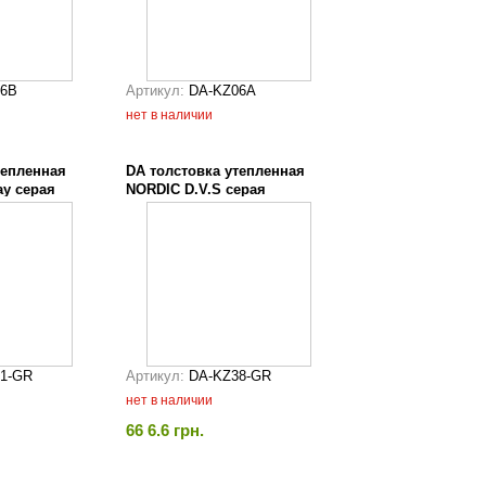
06B
Артикул:
DA-KZ06A
нет в наличии
тепленная
DA толстовка утепленная
ay серая
NORDIC D.V.S серая
1-GR
Артикул:
DA-KZ38-GR
нет в наличии
66 6.6 грн.