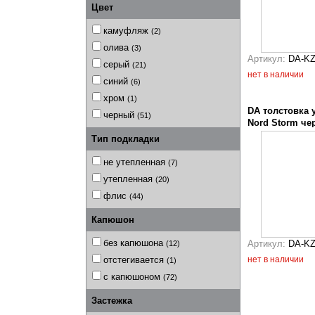
Цвет
камуфляж
(2)
олива
(3)
Артикул:
DA-K
серый
(21)
нет в наличии
синий
(6)
хром
(1)
DA толстовка 
черный
(51)
Nord Storm че
Тип подкладки
не утепленная
(7)
утепленная
(20)
флис
(44)
Капюшон
без капюшона
Артикул:
DA-KZ
(12)
отстегивается
нет в наличии
(1)
с капюшоном
(72)
Застежка