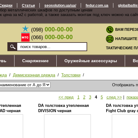
Скидки
Статьи
seosolution.ua/ua/
fedur.com.ua
globalballi
бор металлических шкафов по доступным ценам
к цена за м2 с работой, а также заказать монтаж под ключ можно на сай
000-00-00
(098)
ВАМ ПЕРЕЗ
000-00-00
(066)
НАПИШИТЕ
ТАКТИЧЕСКИЕ П
увь
Снаряжение
Оружейные аксессуары
Во
жда
/
Демисезонная одежда
/
Толстовки
/
Отображать 
<< пред
1
2
3
4
5
след >>
|
показ
утепленная
DA толстовка утепленная
DA толстовка у
AD черная
DIVISION черная
Fight Club gray