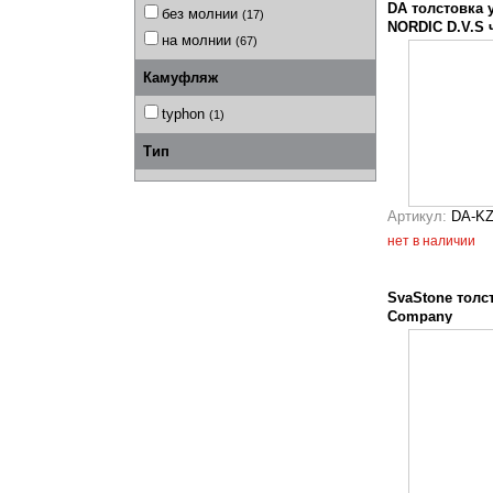
DA толстовка 
без молнии
(17)
NORDIC D.V.S 
на молнии
(67)
Камуфляж
typhon
(1)
Тип
Артикул:
DA-K
нет в наличии
SvaStone толс
Company