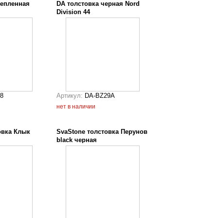
тепленная
DA толстовка черная Nord
Division 44
8
Артикул:
DA-BZ29A
нет в наличии
овка Клык
SvaStone толстовка Перунов
black черная