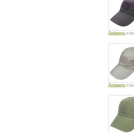
Добавить
к ср
Добавить
к ср