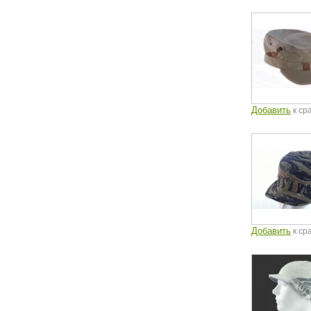
Добавить
к ср
Добавить
к ср