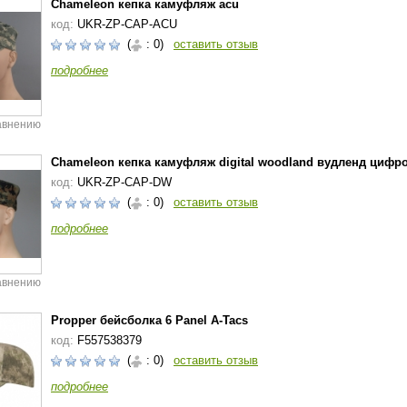
Chameleon кепка камуфляж acu
код:
UKR-ZP-CAP-ACU
(
: 0)
оставить отзыв
подробнее
авнению
Chameleon кепка камуфляж digital woodland вудленд цифр
код:
UKR-ZP-CAP-DW
(
: 0)
оставить отзыв
подробнее
авнению
Propper бейсболка 6 Panel A-Tacs
код:
F557538379
(
: 0)
оставить отзыв
подробнее