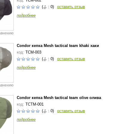
код:
TCM-002
(
: 0)
оставить отзыв
подробнее
авнению
Condor кепка Mesh tactical team khaki хаки
код:
TCM-003
(
: 0)
оставить отзыв
подробнее
авнению
Condor кепка Mesh tactical team olive олива
код:
TCTM-001
(
: 0)
оставить отзыв
подробнее