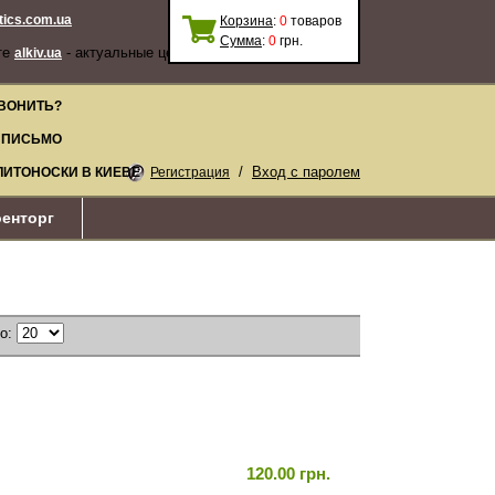
stics.com.ua
Корзина
:
0
товаров
Сумма
:
0
грн.
те
- актуальные цены, качественные
alkiv.ua
ВОНИТЬ?
 ПИСЬМО
/
Вход с паролем
ЛИТОНОСКИ В КИЕВЕ
Регистрация
енторг
по:
120.00 грн.