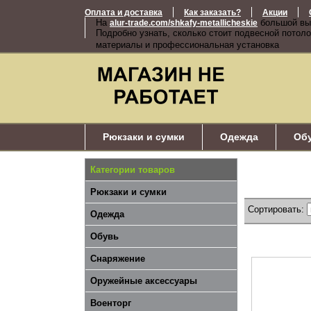
Оплата и доставка
Как заказать?
Акции
На
большой вы
alur-trade.com/shkafy-metallicheskie
Подробно узнать, сколько стоит подвесной потоло
материалы и профессиональная установка
Рюкзаки и сумки
Одежда
Об
Категории товаров
Рюкзаки и сумки
Сортировать:
Одежда
Обувь
Снаряжение
Оружейные аксессуары
Военторг