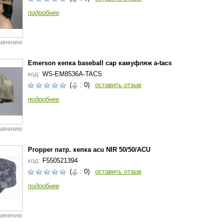
подробнее
авнению
Emerson кепка baseball cap камуфляж a-tacs
код:
WS-EM8536A-TACS
(
: 0)
оставить отзыв
подробнее
авнению
Propper патр. кепкa acu NIR 50/50/ACU
код:
F550521394
(
: 0)
оставить отзыв
подробнее
авнению