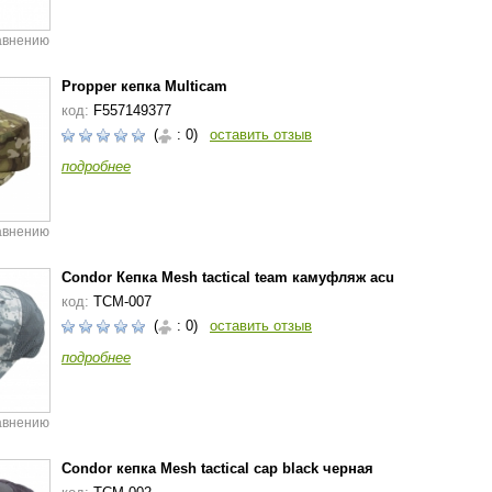
авнению
Propper кепка Multicam
код:
F557149377
(
: 0)
оставить отзыв
подробнее
авнению
Condor Кепка Mesh tactical team камуфляж acu
код:
TCM-007
(
: 0)
оставить отзыв
подробнее
авнению
Condor кепка Mesh tactical cap black черная