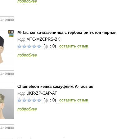
подробнее
авнению
M-Tac кепка-мазепинка с гербом рип-стоп черная
код:
MTC-MZCPRS-BK
(
: 0)
оставить отзыв
подробнее
авнению
Chameleon кепка камуфляж A-Tacs au
код:
UKR-ZP-CAP-AT
(
: 0)
оставить отзыв
подробнее
авнению