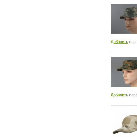
Добавить
к ср
Добавить
к ср