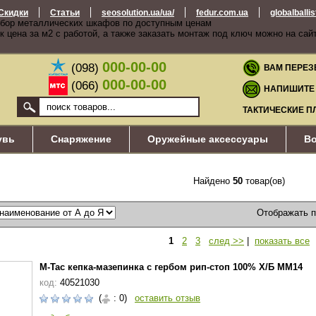
Скидки
Статьи
seosolution.ua/ua/
fedur.com.ua
globalballi
бор металлических шкафов по доступным ценам
к цена за м2 с работой, а также заказать монтаж под ключ можно на сай
000-00-00
(098)
ВАМ ПЕРЕЗ
000-00-00
(066)
НАПИШИТЕ
ТАКТИЧЕСКИЕ П
увь
Снаряжение
Оружейные аксессуары
Во
Найдено
50
товар(ов)
Отображать 
1
2
3
след >>
|
показать все
M-Tac кепка-мазепинка с гербом рип-стоп 100% Х/Б MM14
код:
40521030
(
: 0)
оставить отзыв