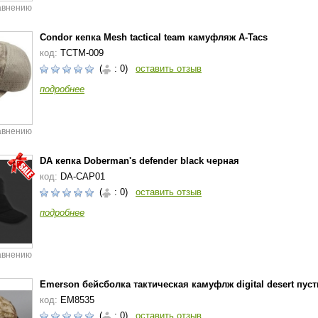
авнению
Condor кепка Mesh tactical team камуфляж A-Tacs
код:
TCTM-009
(
: 0)
оставить отзыв
подробнее
авнению
DA кепка Doberman's defender black черная
код:
DA-CAP01
(
: 0)
оставить отзыв
подробнее
авнению
Emerson бейсболка тактическая камуфлж digital desert пу
код:
EM8535
(
: 0)
оставить отзыв