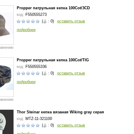
Propper патрульная кепкa 100Cot/3CD
код:
F550555273
(
: 0)
оставить отзыв
подробнее
авнению
Propper патрульная кепкa 100Cot/TIG
код:
F550555336
(
: 0)
оставить отзыв
подробнее
авнению
Thor Steinar кепка вязаная Wiking gray серая
код:
MTZ-11-321100
(
: 0)
оставить отзыв
подробнее