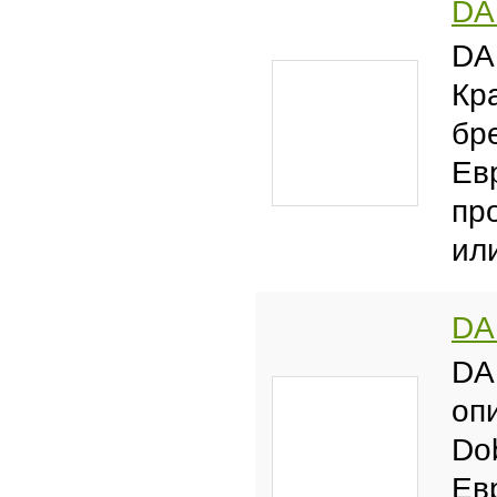
DA
DA
Кр
бр
Ев
пр
ил
DA 
DA
оп
Do
Ев