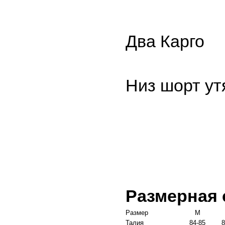
Два Карго
Низ шорт у
Размерная 
Размер
M
Талия
84-85
8