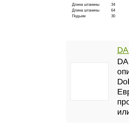
Длина штанины
34
Длина штанины
64
Подьем
30
DA
DA
оп
Do
Ев
пр
ил