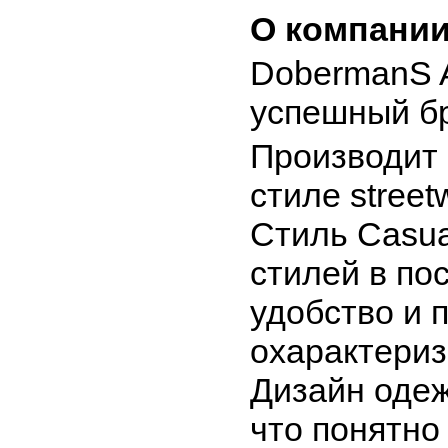
О компании
DobermanS A
успешный бр
Производит 
стиле street
Стиль Casua
стилей в по
удобство и 
охарактериз
Дизайн одеж
что понятно