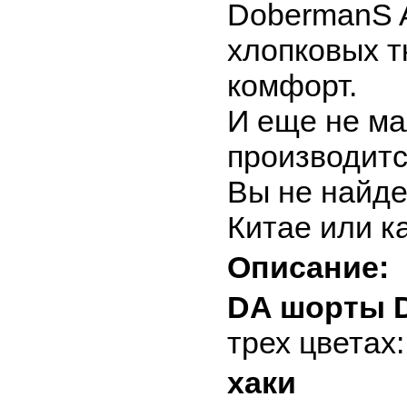
DobermanS A
хлопковых т
комфорт.
И еще не м
производитс
Вы не найде
Китае или к
Описание:
DA шорты D
трех цветах:
хаки