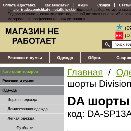
Оплата и доставка
Как заказать?
Акции
Скидки
Стать
На
большой выбор металлически
alur-trade.com/shkafy-metallicheskie
Подробно узнать, сколько стоит подвесной потолок цена за м2 с ра
материалы и профессиональная установка
(0
(0
Рюкзаки и сумки
Одежда
Обувь
Снаря
Главная
/
Од
Категории товаров
шорты Divisio
Рюкзаки и сумки
Одежда
DA шорты
Верхняя одежда
Демисезонная одежда
код: DA-SP13
Легкая одежда
Футболки