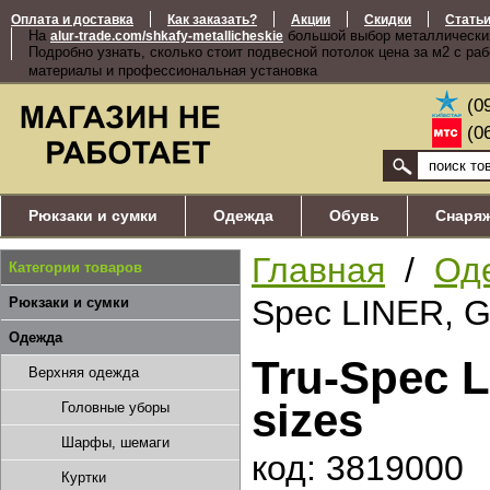
Оплата и доставка
Как заказать?
Акции
Скидки
Стать
На
большой выбор металлически
alur-trade.com/shkafy-metallicheskie
Подробно узнать, сколько стоит подвесной потолок цена за м2 с ра
материалы и профессиональная установка
(0
(0
Рюкзаки и сумки
Одежда
Обувь
Снаря
Главная
/
Од
Категории товаров
Spec LINER, G
Рюкзаки и сумки
Одежда
Tru-Spec 
Верхняя одежда
sizes
Головные уборы
Шарфы, шемаги
код: 3819000
Куртки