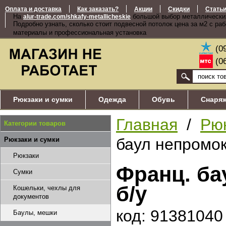
Оплата и доставка
Как заказать?
Акции
Скидки
Стать
На
большой выбор металлически
alur-trade.com/shkafy-metallicheskie
Подробно узнать, сколько стоит подвесной потолок цена за м2 с ра
материалы и профессиональная установка
(0
(0
Рюкзаки и сумки
Одежда
Обувь
Снаря
Главная
/
Рюк
Категории товаров
баул непромок
Рюкзаки и сумки
Рюкзаки
Франц. ба
Сумки
б/у
Кошельки, чехлы для
документов
код: 91381040
Баулы, мешки