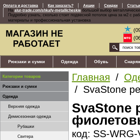
Оплата и доставка
Как заказать?
Акции
Скидки
Стать
На
большой выбор металлически
alur-trade.com/shkafy-metallicheskie
Подробно узнать, сколько стоит подвесной потолок цена за м2 с ра
материалы и профессиональная установка
(0
(0
Рюкзаки и сумки
Одежда
Обувь
Снаря
Главная
/
Од
Категории товаров
/ SvaStone р
Рюкзаки и сумки
Одежда
SvaStone 
Верхняя одежда
фиолето
Демисезонная одежда
Рубашки
код: SS-WRG-
Свитера