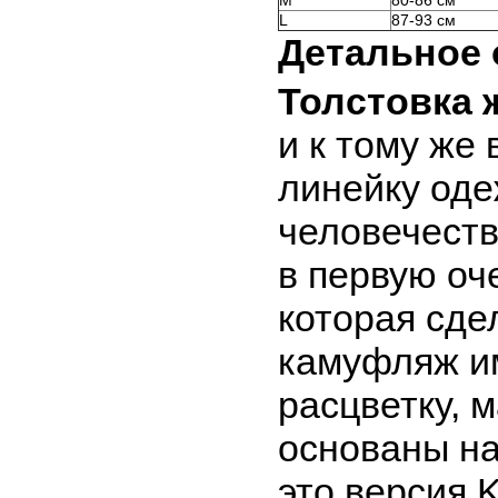
M
80-86 см
L
87-93 см
Детальное 
Толстовка 
и к тому же
линейку оде
человечеств
в первую оч
которая сде
камуфляж и
расцветку, 
основаны на
это версия 