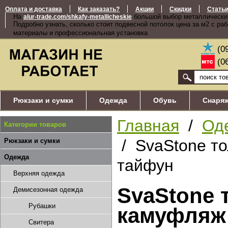
Оплата и доставка
Как заказать?
Акции
Скидки
Стать
На
большой выбор металлически
alur-trade.com/shkafy-metallicheskie
Подробно узнать, сколько стоит подвесной потолок цена за м2 с ра
материалы и профессиональная установка
(0
(0
Рюкзаки и сумки
Одежда
Обувь
Снаря
Главная
/
Од
Категории товаров
/ SvaStone то
Рюкзаки и сумки
Одежда
тайфун
Верхняя одежда
SvaStone 
Демисезонная одежда
Рубашки
камуфляж
Свитера