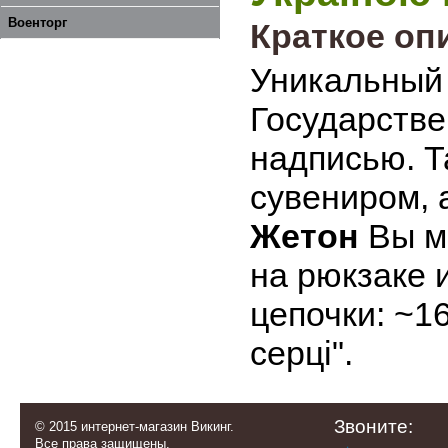
Военторг
Краткое оп
Уникальны
Государстве
надписью. 
сувениром, 
Жетон
Вы мо
на рюкзаке 
цепочки: ~16
серці".
Звоните:
© 2015 интернет-магазин Викинг.
Все права защищены.