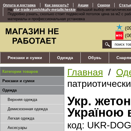
Оплата и доставка
Как заказать?
Акции
Скидки
Стать
На
большой выбор металлически
alur-trade.com/shkafy-metallicheskie
Подробно узнать, сколько стоит подвесной потолок цена за м2 с ра
материалы и профессиональная установка
(0
(0
Рюкзаки и сумки
Одежда
Обувь
Снаря
Главная
/
Од
Категории товаров
патриотически
Рюкзаки и сумки
Одежда
Укр. жето
Верхняя одежда
Україною 
Демисезонная одежда
Легкая одежда
код: UKR-DO
Аксесуары