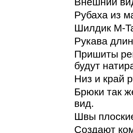
Внешний вид
Рубаха из 
Шилдик M-Ta
Рукава длин
Пришиты рег
будут натира
Низ и край р
Брюки так 
вид.
Швы плоские
Создают ком