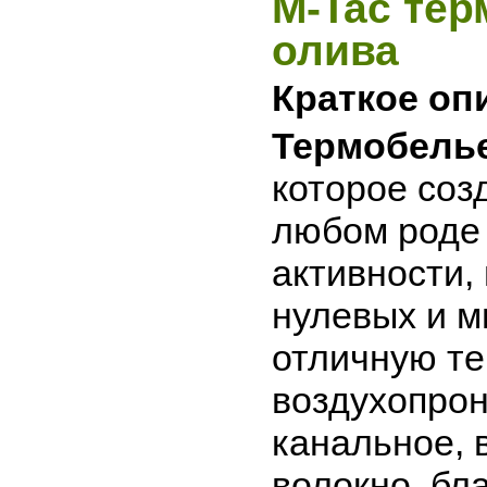
M-Tac тер
олива
Краткое оп
Термобелье
которое соз
любом роде 
активности,
нулевых и м
отличную т
воздухопрон
канальное, 
волокно. бл