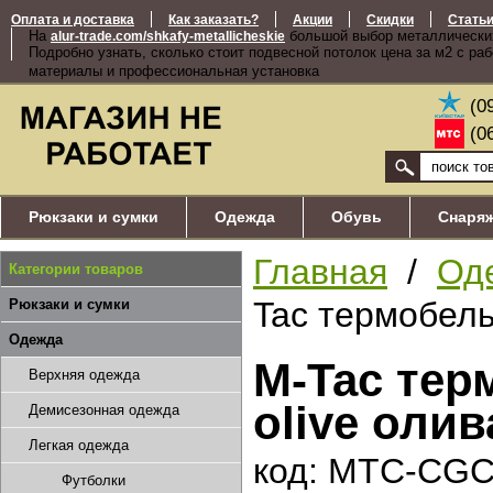
Оплата и доставка
Как заказать?
Акции
Скидки
Стать
На
большой выбор металлически
alur-trade.com/shkafy-metallicheskie
Подробно узнать, сколько стоит подвесной потолок цена за м2 с ра
материалы и профессиональная установка
(0
(0
Рюкзаки и сумки
Одежда
Обувь
Снаря
Главная
/
Од
Категории товаров
Tac термобель
Рюкзаки и сумки
Одежда
M-Tac тер
Верхняя одежда
olive оли
Демисезонная одежда
Легкая одежда
код: MTC-CG
Футболки