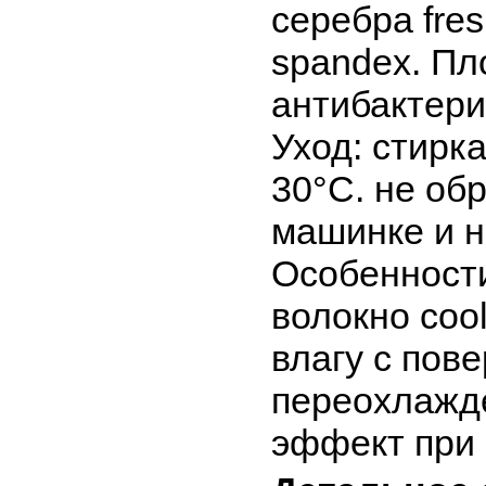
серебра fre
spandex. Пл
антибактери
Уход: стирк
30°C. не об
машинке и н
Особенности
волокно coo
влагу с пов
переохлажд
эффект при 