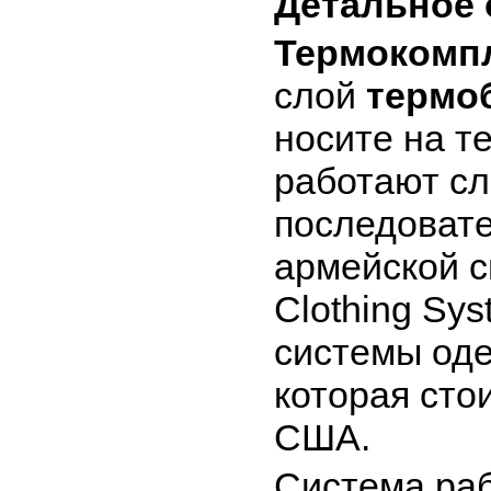
Детальное 
Термокомп
слой
термо
носите на т
работают сл
последовате
армейской 
Clothing Sy
системы оде
которая сто
США.
Система раб