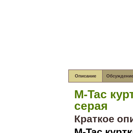
Описание
Обсуждени
M-Tac кур
серая
Краткое оп
M-Tac куртк