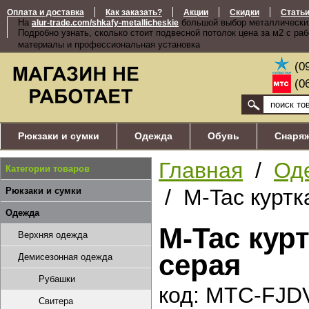
Оплата и доставка
Как заказать?
Акции
Скидки
Стать
На
большой выбор металлически
alur-trade.com/shkafy-metallicheskie
Подробно узнать, сколько стоит подвесной потолок цена за м2 с ра
материалы и профессиональная установка
(0
(0
Рюкзаки и сумки
Одежда
Обувь
Снаря
Главная
/
Од
Категории товаров
/ M-Tac куртк
Рюкзаки и сумки
Одежда
M-Tac кур
Верхняя одежда
серая
Демисезонная одежда
Рубашки
код: MTC-FJ
Свитера