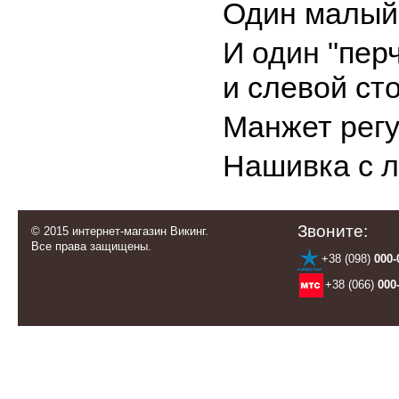
Один малый 
И один "перч
и слевой ст
Манжет регу
Нашивка с л
Звоните:
© 2015 интернет-магазин Викинг.
Все права защищены.
+38 (098)
000-
+38 (066)
000