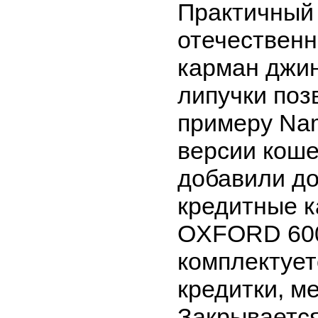
Практичный
отечественн
карман джин
липучки поз
примеру Nam
версии коше
добавили до
кредитные к
OXFORD 600
комплектует
кредитки, м
Закрывается