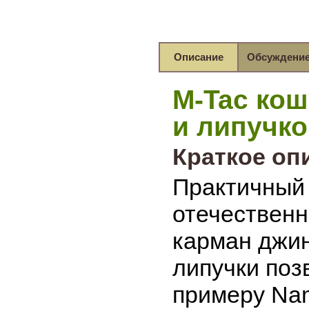
Описание
Обсуждени
M-Tac кош
и липучк
Краткое оп
Практичный
отечественн
карман джин
липучки поз
примеру Nam