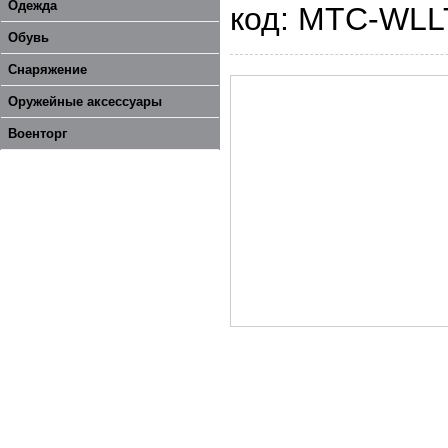
Одежда
код: MTC-WL
Обувь
Снаряжение
Оружейные аксессуары
Военторг