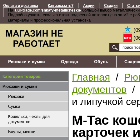
Оплата и доставка
Как заказать?
Акции
Скидки
Стать
На
большой выбор металлически
alur-trade.com/shkafy-metallicheskie
Подробно узнать, сколько стоит подвесной потолок цена за м2 с ра
материалы и профессиональная установка
(0
(0
Рюкзаки и сумки
Одежда
Обувь
Снаря
Главная
/
Рюк
Категории товаров
документов
/ 
Рюкзаки и сумки
Рюкзаки
и липучкой се
Сумки
M-Tac кош
Кошельки, чехлы для
документов
карточек 
Баулы, мешки