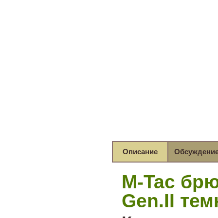
Описание
Обсуждени
M-Tac брю
Gen.II те