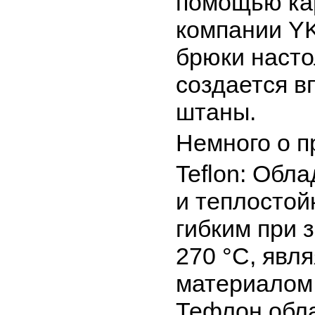
помощью кар
компании Y
брюки насто
создается в
штаны.
Немного о п
Teflon: Обл
и теплостой
гибким при 
270 °C, явл
материалом 
Тефлон обла