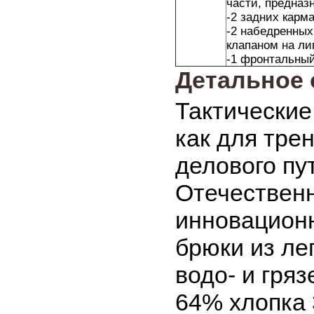
части, предназ
-2 задних карм
-2 набедренных
клапаном на ли
-1 фронтальный
Детальное 
Тактические
как для тре
делового пу
Отечественн
инновационн
брюки из лег
водо- и гряз
64% хлопка 