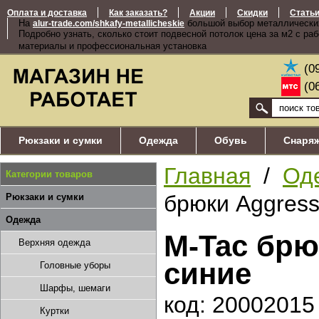
Оплата и доставка
Как заказать?
Акции
Скидки
Стать
На
большой выбор металлически
alur-trade.com/shkafy-metallicheskie
Подробно узнать, сколько стоит подвесной потолок цена за м2 с ра
материалы и профессиональная установка
(0
(0
Рюкзаки и сумки
Одежда
Обувь
Снаря
Главная
/
Од
Категории товаров
брюки Aggress
Рюкзаки и сумки
Одежда
M-Tac брюк
Верхняя одежда
синие
Головные уборы
Шарфы, шемаги
код: 20002015
Куртки