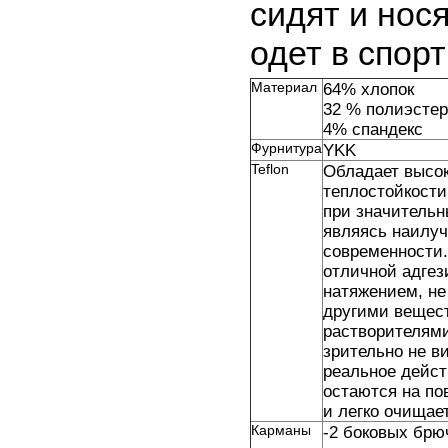
сидят и нося
одет в спор
Материал
64% хлопок
32 % полиэстер
4% спандекс
Фурнитура
YKK
Teflon
Обладает высок
теплостойкости
при значительны
являясь наилу
современности.
отличной адгез
натяжением, не
другими вещес
растворителям
зрительно не в
реальное дейст
остаются на по
и легко очищае
Карманы
-2 боковых брю