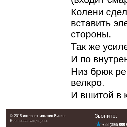
Колени сдел
вставить эл
стороны.
Так же усил
И по внутре
Низ брюк ре
велкро.
И вшитой в 
Звоните:
© 2015 интернет-магазин Викинг.
Все права защищены.
+38 (098)
000-