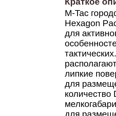
Краткое оп
M-Tac город
Hexagon Pac
для активно
особенносте
тактических
располагают
липкие пове
для размеще
количество 
мелкогабари
для размеще