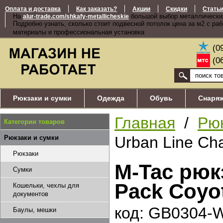
Оплата и доставка
Как заказать?
Акции
Скидки
Стать
На
большой выбор металлически
alur-trade.com/shkafy-metallicheskie
Подробно узнать, сколько стоит подвесной потолок цена за м2 с ра
материалы и профессиональная установка
(0
(0
Рюкзаки и сумки
Одежда
Обувь
Снаря
Главная
/
Рюк
Категории товаров
Urban Line Ch
Рюкзаки и сумки
Рюкзаки
M-Tac рюк
Сумки
Pack Coy
Кошельки, чехлы для
документов
код: GB0304-
Баулы, мешки