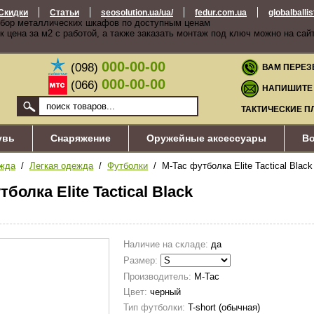
Скидки
Статьи
seosolution.ua/ua/
fedur.com.ua
globalballi
бор металлических шкафов по доступным ценам
к цена за м2 с работой, а также заказать монтаж под ключ можно на сай
000-00-00
(098)
ВАМ ПЕРЕЗ
000-00-00
(066)
НАПИШИТЕ
ТАКТИЧЕСКИЕ П
увь
Снаряжение
Оружейные аксессуары
Во
жда
/
Легкая одежда
/
Футболки
/ M-Tac футболка Elite Tactical Black
тболка Elite Tactical Black
Наличие на складе:
да
Размер:
Производитель:
M-Tac
Цвет:
черный
Тип футболки:
T-short (обычная)