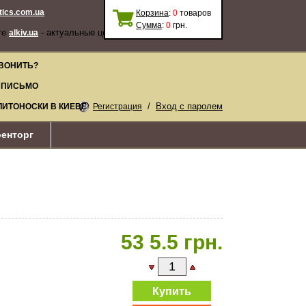
stics.com.ua
Корзина
:
0
товаров
Сумма
:
0
грн.
те
- актуальные цены, качественные
alkiv.ua
ВОНИТЬ?
 ПИСЬМО
/
Вход с паролем
ЛИТОНОСКИ В КИЕВЕ
Регистрация
енторг
53 5.5 грн.