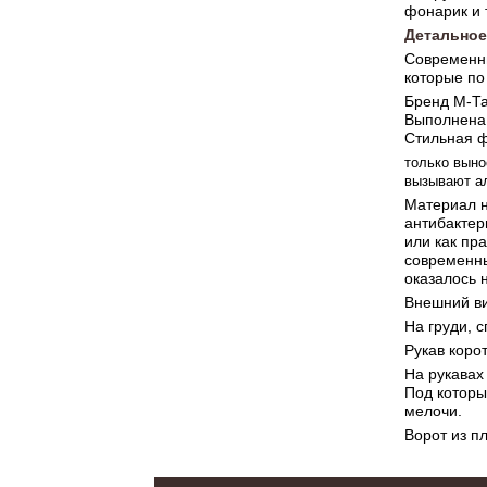
фонарик и т
Детальное
Современны
которые по
Бренд М-Та
Выполнена 
Стильная ф
только выно
вызывают ал
Материал н
антибактер
или как пр
современны
оказалось 
Внешний ви
На груди, 
Рукав коро
На рукавах
Под которы
мелочи.
Ворот из п