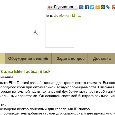
Поделиться…
Теги:
футболка
M-Tac
Обсуждение
Задать вопрос
Доставка
(
0 мнений
)
болка Elite Tactical Black
писание
олка Elite Tactical разработанная для тропического климата. Выпо
вободного кроя при оптимальной воздухопроницаемости. Стильная
териал нательной части тактической футболки включает в себя анти
иальными свойствами. Он оснащен системой быстрого впитывания в
ти:
оснащена велкро панелями для крепления ID знаков;
х производитель добавил карман для смартфона и для других утили