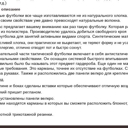
.д.)
 описание
е футболки все чаще изготавливаются не из натурального хлопка.
 своим свойствам уже давно превосходят натуральные волокна.
с предлагает вашему вниманию как раз такую футболку. Которая р
из полиэстера. Производителю удалось добиться свободного кроя
утболка для занятий активными видами спорта. Синтетические ма
сливей хлопка, они практически не выцветают, не теряют форму и не ус
лергию, отлично отводят пот и быстро сохнут.
ательной части тактической футболки включает в себя антистатиче
иальными свойствами. Он оснащен системой быстрого впитывания в
авильно было бы называть этот предмет гардероба. Еще один не 
е требования. Это карманы, точнее их отсутствие на футболках. 
на рукавах. Тамже и расположились две панели велкро для крепле
д.
спине и боках сделаны вставки которые обеспечивают отличную во
ткий пришит регланом.
 установлены панели велкро.
ми находятся карманы в которых вы сможете расположить блокнот
лотной трикотажной резинки.