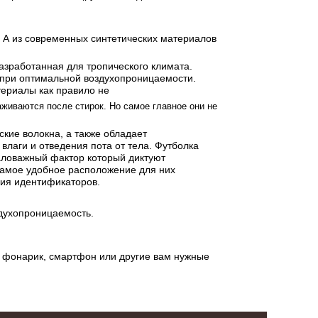
 А из современных синтетических материалов
азработанная для тропического климата.
 при оптимальной воздухопроницаемости.
териалы как правило не
аживаются после стирок. Но самое главное они не
ские волокна, а также обладает
лаги и отведения пота от тела. Футболка
маловажный фактор который диктуют
Самое удобное расположение для них
ния идентификаторов.
здухопроницаемость.
, фонарик, смартфон или другие вам нужные