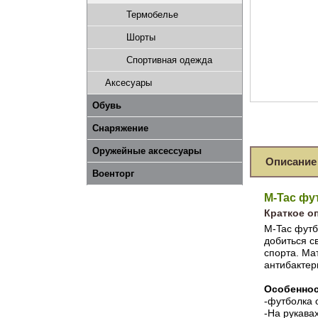
Термобелье
Шорты
Спортивная одежда
Аксесуары
Обувь
Снаряжение
Оружейные аксессуары
Описание
Военторг
M-Tac фут
Краткое о
M-Tac футб
добиться с
спорта. Ма
антибактер
Особеннос
-футболка 
-На рукава