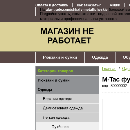
Оплата и доставка
Как заказать?
Акции
На
большой вы
alur-trade.com/shkafy-metallicheskie
Подробно узнать, сколько стоит подвесной потоло
материалы и профессиональная установка
Рюкзаки и сумки
Одежда
Об
Главная
/
Оде
Категории товаров
M-Tac фу
Рюкзаки и сумки
код: 80009002
Одежда
Верхняя одежда
Демисезонная одежда
Легкая одежда
Футболки