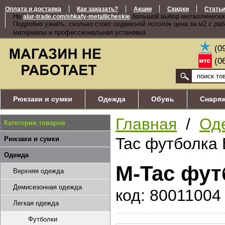
Оплата и доставка
Как заказать?
Акции
Скидки
Стать
На
большой выбор металлически
alur-trade.com/shkafy-metallicheskie
Подробно узнать, сколько стоит подвесной потолок цена за м2 с ра
материалы и профессиональная установка
(0
(0
Рюкзаки и сумки
Одежда
Обувь
Снаря
Главная
/
Од
Категории товаров
Tac футболка El
Рюкзаки и сумки
Одежда
M-Tac футб
Верхняя одежда
Демисезонная одежда
код: 80011004
Легкая одежда
Футболки