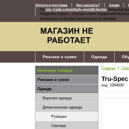
Оплата и доставка
Как заказать?
Акции
На
большой вы
alur-trade.com/shkafy-metallicheskie
Подробно узнать, сколько стоит подвесной потоло
материалы и профессиональная установка
Рюкзаки и сумки
Одежда
Об
Главная
/
Оде
Категории товаров
Tru-Spec
Рюкзаки и сумки
код: 1084000
Одежда
Верхняя одежда
Демисезонная одежда
Рубашки
Свитера