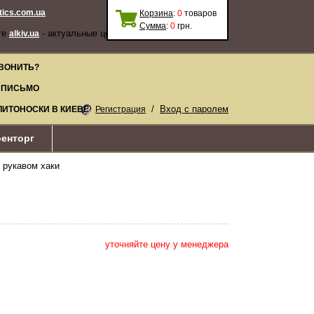
stics.com.ua
Корзина
:
0
товаров
Сумма
:
0
грн.
те
- актуальные цены, качественные
alkiv.ua
ВОНИТЬ?
 ПИСЬМО
/
Вход с паролем
ЛИТОНОСКИ В КИЕВЕ
Регистрация
енторг
. рукавом хаки
уточняйте цену у менеджера