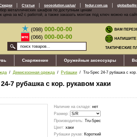
Скидки
Статьи
seosolution.ua/ua/
fedur.com.ua
globalballi
бор металлических шкафов по доступным ценам
к цена за м2 с работой, а также заказать монтаж под ключ можно на сай
000-00-00
(098)
ВАМ ПЕРЕЗ
000-00-00
(066)
НАПИШИТЕ
ТАКТИЧЕСКИЕ П
увь
Снаряжение
Оружейные аксессуары
Во
жда
/
Демисезонная одежда
/
Рубашки
/ Tru-Spec 24-7 рубашка с кор
 24-7 рубашка с кор. рукавом хаки
Наличие на складе:
нет
Размер:
Производитель:
Tru-Spec
Цвет:
хаки
Рубашки рукав:
Короткий