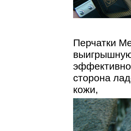
Перчатки Me
выигрышную
эффективнос
сторона лад
кожи,