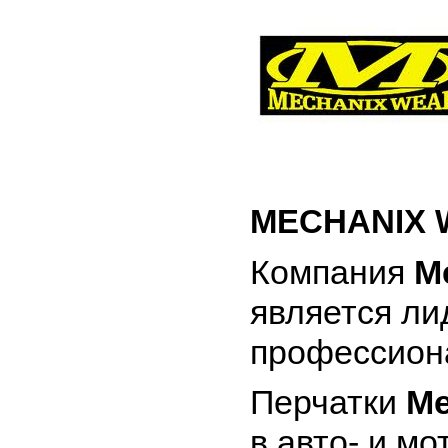
MECHANIX 
Компания
M
является ли
профессион
Перчатки
Me
в авто- и мо