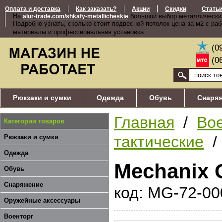
Оплата и доставка
Как заказать?
Акции
Скидки
Стать
На
большой выбор металлически
alur-trade.com/shkafy-metallicheskie
Подробно узнать, сколько стоит подвесной потолок цена за м2 с ра
материалы и профессиональная установка
(0
(0
Рюкзаки и сумки
Одежда
Обувь
Снаря
Главная
/
Во
Категории товаров
тактические
/ 
Рюкзаки и сумки
Одежда
Mechanix 
Обувь
Снаряжение
код: MG-72-00
Оружейные аксессуары
Военторг