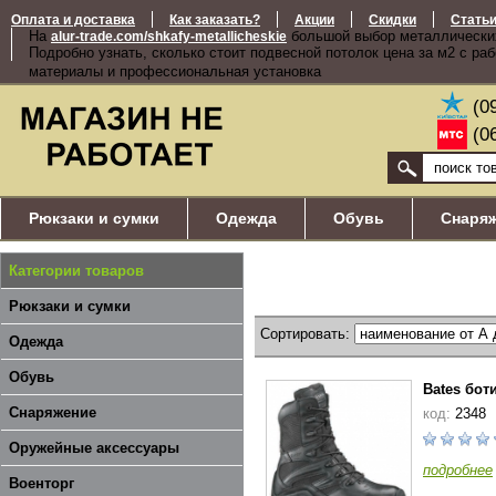
Оплата и доставка
Как заказать?
Акции
Скидки
Стать
На
большой выбор металлически
alur-trade.com/shkafy-metallicheskie
Подробно узнать, сколько стоит подвесной потолок цена за м2 с ра
материалы и профессиональная установка
(0
(0
Рюкзаки и сумки
Одежда
Обувь
Снаря
Категории товаров
Рюкзаки и сумки
Сортировать:
Одежда
Обувь
Bates бот
Снаряжение
код:
2348
Оружейные аксессуары
подробнее
Военторг