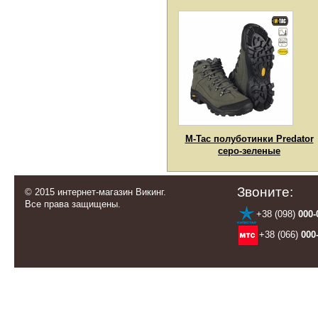
M-Tac полуботинки Predator
серо-зеленые
Звоните:
© 2015 интернет-магазин Викинг.
Все права защищены.
+38 (098)
000-
+38 (066)
000