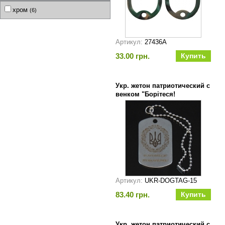
хром
(6)
Артикул:
27436A
33.00 грн.
Укр. жетон патриотический с
венком "Борітеся!
Поборете!"
Артикул:
UKR-DOGTAG-15
83.40 грн.
Укр. жетон патриотический с