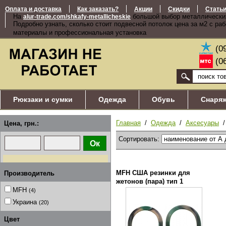
Оплата и доставка
Как заказать?
Акции
Скидки
Стать
На
большой выбор металлически
alur-trade.com/shkafy-metallicheskie
Подробно узнать, сколько стоит подвесной потолок цена за м2 с ра
материалы и профессиональная установка
(0
(0
Рюкзаки и сумки
Одежда
Обувь
Снаря
Главная
/
Одежда
/
Аксесуары
Цена, грн.:
Сортировать:
MFH США резинки для
Производитель
жетонов (пара) тип 1
MFH
(4)
Украина
(20)
Цвет