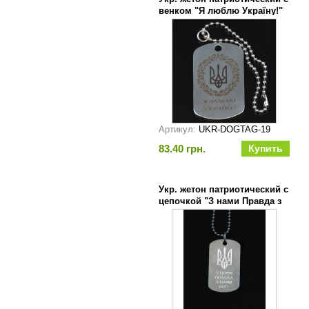
венком "Я люблю Україну!"
Артикул:
UKR-DOGTAG-19
83.40 грн.
Укр. жетон патриотический с
цепочкой "З нами Правда з
нами Бог"