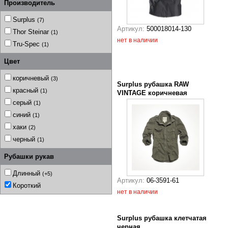
Производитель
Surplus
(7)
Артикул:
500018014-130
Thor Steinar
(1)
нет в наличии
Tru-Spec
(1)
Цвет
коричневый
(3)
Surplus рубашка RAW
красный
(1)
VINTAGE коричневая
серый
(1)
синий
(1)
хаки
(2)
черный
(1)
Рубашки рукав
Длинный
(+5)
Артикул:
06-3591-61
Короткий
нет в наличии
Surplus рубашка клетчатая
черная