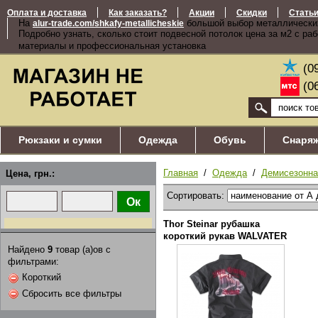
Оплата и доставка
Как заказать?
Акции
Скидки
Стать
На
большой выбор металлически
alur-trade.com/shkafy-metallicheskie
Подробно узнать, сколько стоит подвесной потолок цена за м2 с ра
материалы и профессиональная установка
(0
(0
Рюкзаки и сумки
Одежда
Обувь
Снаря
Главная
/
Одежда
/
Демисезонна
Цена, грн.:
Сортировать:
Thor Steinar рубашка
короткий рукав WALVATER
серая
Найдено
9
товар (а)ов с
фильтрами:
Короткий
Сбросить все фильтры