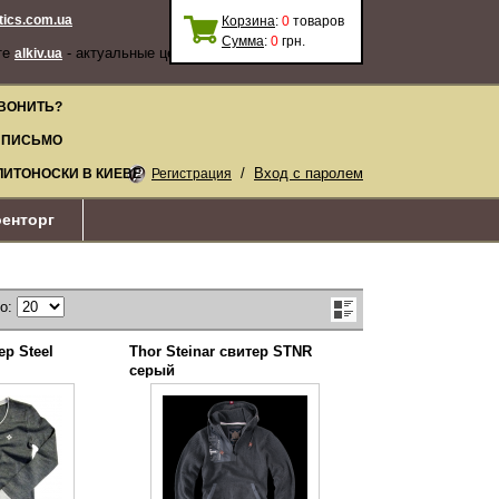
stics.com.ua
Корзина
:
0
товаров
Сумма
:
0
грн.
те
- актуальные цены, качественные
alkiv.ua
ВОНИТЬ?
 ПИСЬМО
/
Вход с паролем
ЛИТОНОСКИ В КИЕВЕ
Регистрация
енторг
по:
р Steel
Thor Steinar свитер STNR
серый