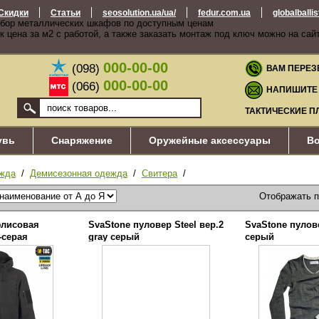
Скидки
Статьи
seosolution.ua/ua/
fedur.com.ua
globalballi
бор металлических шкафов по доступным ценам
к цена за м2 с работой, а также заказать монтаж под ключ можно на сай
000-00-00
(098)
ВАМ ПЕРЕЗ
000-00-00
(066)
НАПИШИТЕ
ТАКТИЧЕСКИЕ П
увь
Снаряжение
Оружейные аксессуары
Во
жда
/
Демисезонная одежда
/
Свитера
/
Отображать 
флисовая
SvaStone пуловер Steel вер.2
SvaStone пулове
-серая
gray серый
серый