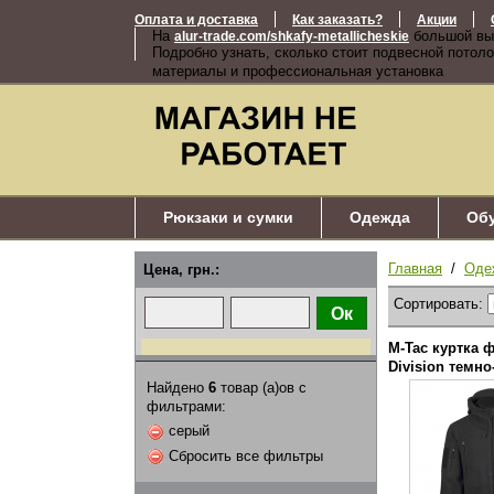
Оплата и доставка
Как заказать?
Акции
На
большой вы
alur-trade.com/shkafy-metallicheskie
Подробно узнать, сколько стоит подвесной потоло
материалы и профессиональная установка
Рюкзаки и сумки
Одежда
Об
Главная
/
Оде
Цена, грн.:
Сортировать:
M-Tac куртка 
Division темно
Найдено
6
товар (а)ов с
фильтрами:
серый
Сбросить все фильтры