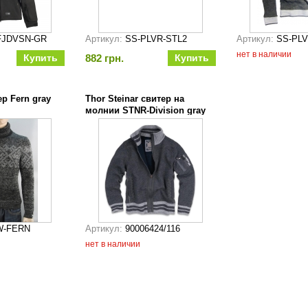
FJDVSN-GR
Артикул:
SS-PLVR-STL2
Артикул:
SS-PLV
нет в наличии
882 грн.
р Fern gray
Thor Steinar свитер на
молнии STNR-Division gray
серый
W-FERN
Артикул:
90006424/116
нет в наличии