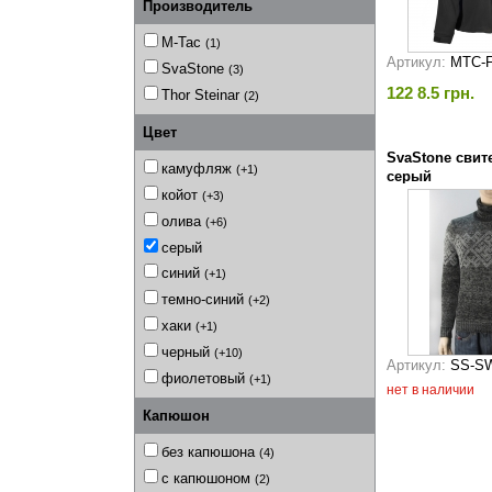
Производитель
M-Tac
(1)
Артикул:
MTC-
SvaStone
(3)
122 8.5 грн.
Thor Steinar
(2)
Цвет
SvaStone свите
камуфляж
(+1)
серый
койот
(+3)
олива
(+6)
серый
синий
(+1)
темно-синий
(+2)
хаки
(+1)
черный
(+10)
Артикул:
SS-S
фиолетовый
(+1)
нет в наличии
Капюшон
без капюшона
(4)
с капюшоном
(2)