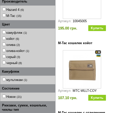
Производитель
Hazard 4
(6)
M-Tac
(15)
Артикул:
10045005
Цвет
195.00 грн.
камуфляж
(1)
койот
(6)
M-Tac кошелек койот
олива
(2)
олива-койот
(1)
серый
(3)
черный
(8)
Камуфляж
мультикам
(1)
Состояние
Артикул:
MTC-WLLT-COY
Новое
(21)
107.10 грн.
Рюкзаки, сумки, кошельки,
чехлы тип
M-Tac кошелек с отделением