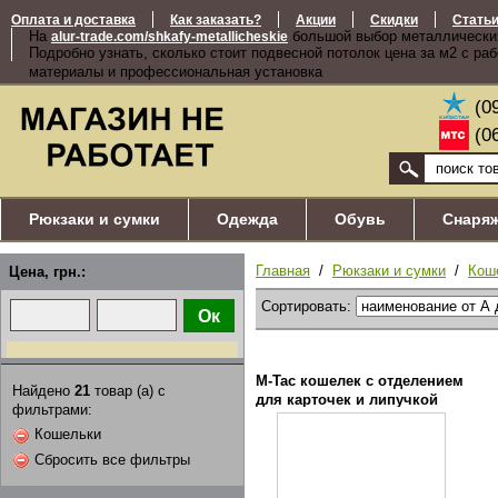
Оплата и доставка
Как заказать?
Акции
Скидки
Стать
На
большой выбор металлически
alur-trade.com/shkafy-metallicheskie
Подробно узнать, сколько стоит подвесной потолок цена за м2 с ра
материалы и профессиональная установка
(0
(0
Рюкзаки и сумки
Одежда
Обувь
Снаря
Главная
/
Рюкзаки и сумки
/
Кош
Цена, грн.:
Сортировать:
M-Tac кошелек с отделением
Найдено
21
товар (а) с
для карточек и липучкой
фильтрами:
кордура койот
Кошельки
Сбросить все фильтры