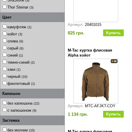
SvaStone
(5)
Thor Steinar
(3)
Цвет
Артикул:
20401015
камуфляж
(1)
825 грн.
койот
(3)
олива
(6)
серый
(6)
M-Tac куртка флисовая
синий
Alpha койот
(1)
темно-синий
(2)
хаки
(1)
черный
(10)
фиолетовый
(1)
Капюшон
без капюшона
(22)
Артикул:
MTC-AFJKT-COY
с капюшоном
(9)
1 134 грн.
Застежка
без молнии
(10)
M-Tac куртка флисовая