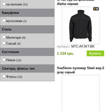
Alpha черная
на молнии
(21)
Камуфляж
мультикам
(1)
Стиль
Милитари
(8)
Casual
(4)
Артикул:
MTC-AFJKT-BK
Состояние
1 134 грн.
Новое
(12)
SvaStone пуловер Steel вер.2
Свитера, флисы тип
gray серый
Флисы
(12)