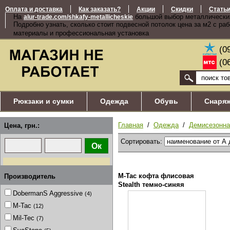
Оплата и доставка
Как заказать?
Акции
Скидки
Стать
На
большой выбор металлически
alur-trade.com/shkafy-metallicheskie
Подробно узнать, сколько стоит подвесной потолок цена за м2 с ра
материалы и профессиональная установка
(0
(0
Рюкзаки и сумки
Одежда
Обувь
Снаря
Главная
/
Одежда
/
Демисезонна
Цена, грн.:
Сортировать:
M-Tac кофта флисовая
Производитель
Stealth темно-синяя
DobermanS Aggressive
(4)
M-Tac
(12)
Mil-Tec
(7)